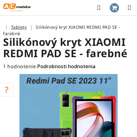
Prejsť
na
Hľadať
NÁKUP
obsah
KOŠÍK
Domov
Tablety
Silikónový kryt XIAOMI REDMI PAD SE -
farebné
Silikónový kryt XIAOMI
REDMI PAD SE - farebné
Priemerné
1 hodnotenie
Podrobnosti hodnotenia
hodnotenie
produktu
je
5,0
z
5
hviezdičiek.