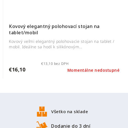
Kovový elegantný polohovací stojan na
tablet/mobil
Kovový veľmi elegantný polohovacie stojan na tablet /
mobil. Ideálne sa hodí k silikónovým...
€13,10 bez DPH
€16,10
Momentálne nedostupné
Z
á
p
Všetko na sklade
ä
t
Dodanie do 3 dní