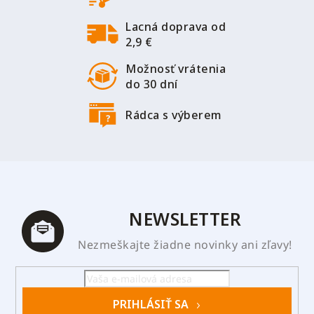
i
Lacná doprava od
e
2,9 €
Možnosť vrátenia
do 30 dní
Rádca s výberem
NEWSLETTER
Nezmeškajte žiadne novinky ani zľavy!
PRIHLÁSIŤ SA