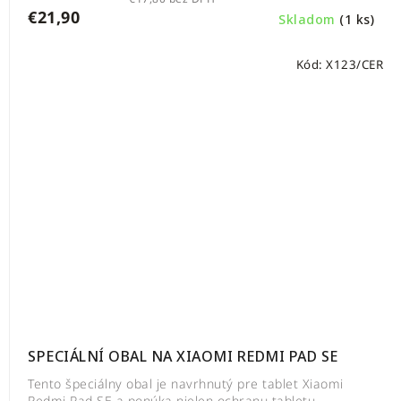
€21,90
Skladom
(1 ks)
Kód:
X123/CER
SPECIÁLNÍ OBAL NA XIAOMI REDMI PAD SE
Tento špeciálny obal je navrhnutý pre tablet Xiaomi
Redmi Pad SE a ponúka nielen ochranu tabletu,...