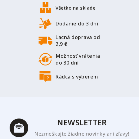
c
p
i
Všetko na sklade
ä
e
p
t
Dodanie do 3 dní
r
i
v
Lacná doprava od
e
k
2,9 €
y
v
Možnosť vrátenia
ý
do 30 dní
p
i
Rádca s výberem
s
u
NEWSLETTER
Nezmeškajte žiadne novinky ani zľavy!