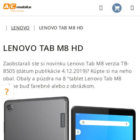
Prejsť
na
Hľadať
NÁKUP
obsah
KOŠÍK
Domov
LENOVO
LENOVO TAB M8 HD
LENOVO TAB M8 HD
Zaobstarali ste si novinku Lenovo Tab M8 verzia TB-
8505 (dátum publikácie 4.12.2019)? Kúpte si na neho
obal. Obaly a púzdra na 8 "tablet Lenovo Tab M8
máme buď farebné alebo z obrázkom.