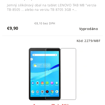
Jemný silikónový obal na tablet LENOVO TAB M8 "verzia
TB-8505 ... alebo na verziu TB 8705 3GB +...
€8,10 bez DPH
€9,90
Vyprodáno
Kód:
2279/M8F