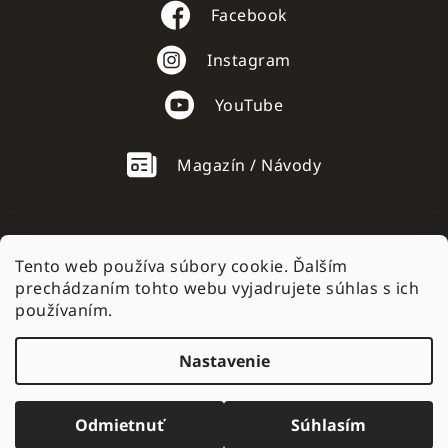
Facebook
Instagram
YouTube
Magazín / Návody
Tento web používa súbory cookie. Ďalším
prechádzaním tohto webu vyjadrujete súhlas s ich
AC mobile.cz
používaním.
Nastavenie
Vytvoril Shoptet
Odmietnuť
Súhlasím
Copyright 2026
AC mobile
. Všetky práva vyhradené.