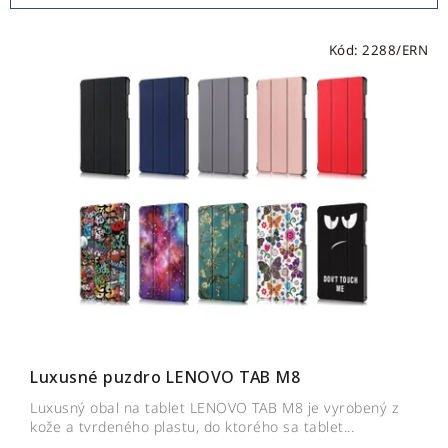
d
V
e
Kód:
2288/ERN
ý
n
p
i
i
e
s
p
p
r
r
o
o
d
d
u
u
k
k
t
t
o
o
v
v
Luxusné puzdro LENOVO TAB M8
Luxusný obal na tablet LENOVO TAB M8 je vyrobený z
kože a tvrdeného plastu, do ktorého sa tablet...