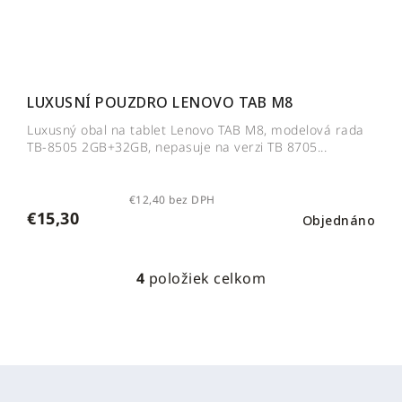
LUXUSNÍ POUZDRO LENOVO TAB M8
Luxusný obal na tablet Lenovo TAB M8, modelová rada
TB-8505 2GB+32GB, nepasuje na verzi TB 8705...
€12,40 bez DPH
€15,30
Objednáno
4
položiek celkom
O
v
l
á
d
Z
a
á