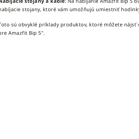
Nabíjacie stojany a káble
: Na nabíjanie Amazfit Bip 5 b
nabíjacie stojany, ktoré vám umožňujú umiestniť hodinky
Toto sú obvyklé príklady produktov, ktoré môžete nájsť v
pre Amazfit Bip 5".