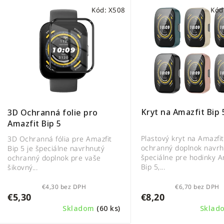
V
e
Kód:
X508
Kód
ý
n
p
i
i
e
s
p
p
r
r
o
o
d
d
u
Kryt na Amazfit Bip 
3D Ochranná folie pro
u
k
Amazfit Bip 5
k
t
Plastový kryt na Amazfit
3D Ochranná fólia pre Amazfit
t
o
ochranný doplnok navrh
Bip 5 je špeciálne navrhnutý
špeciálne pre hodinky A
ochranný doplnok pre vaše
o
v
Bip 5,...
šikovný...
v
€4,30 bez DPH
€6,70 bez DPH
€5,30
€8,20
Skladom
(60 ks)
Skla