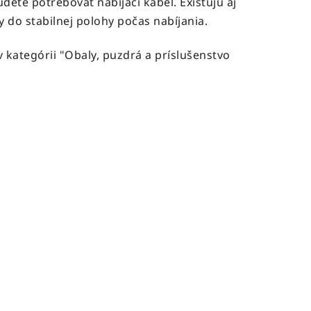
udete potrebovať nabíjací kábel. Existujú aj
 do stabilnej polohy počas nabíjania.
 kategórii "Obaly, puzdrá a príslušenstvo