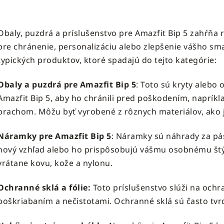
O
v
Obaly, puzdrá a príslušenstvo pre Amazfit Bip 5 zahŕňa
l
á
pre chránenie, personalizáciu alebo zlepšenie vášho sma
d
typických produktov, ktoré spadajú do tejto kategórie:
a
c
Obaly a puzdrá pre Amazfit Bip 5
: Toto sú kryty alebo
i
Amazfit Bip 5, aby ho chránili pred poškodením, naprík
e
prachom. Môžu byť vyrobené z rôznych materiálov, ako je
p
r
v
Náramky pre Amazfit Bip 5
: Náramky sú náhrady za pá
k
nový vzhľad alebo ho prispôsobujú vášmu osobnému štýlu.
y
vrátane kovu, kože a nylonu.
v
ý
Ochranné sklá a fólie:
Toto príslušenstvo slúži na ochr
p
i
poškriabaním a nečistotami. Ochranné sklá sú často tvr
s
u