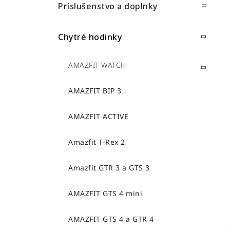
e
n
Príslušenstvo a doplnky
g
ý
ó
p
r
Chytré hodinky
i
a
e
n
AMAZFIT WATCH
e
l
AMAZFIT BIP 3
AMAZFIT ACTIVE
Amazfit T-Rex 2
Amazfit GTR 3 a GTS 3
AMAZFIT GTS 4 mini
AMAZFIT GTS 4 a GTR 4