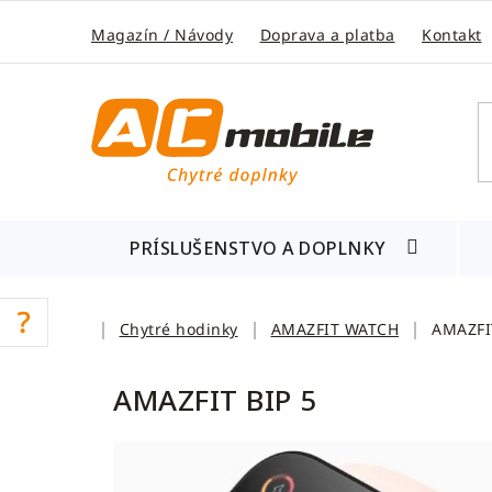
Prejsť
na
Magazín / Návody
Doprava a platba
Kontakt
obsah
PRÍSLUŠENSTVO A DOPLNKY
Domov
Chytré hodinky
AMAZFIT WATCH
AMAZFI
AMAZFIT BIP 5