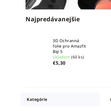
Najpredávanejšie
3D Ochranná
folie pro Amazfit
Bip 5
Skladom
(60 ks)
€5,30
B
K
Preskočiť
a
o
kategórie
t
č