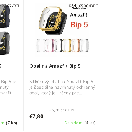
:
X507/BIL
Kód:
X506/BRO
5
Obal na Amazfit Bip 5
 Bip 5 je
Silikónový obal na Amazfit Bip 5
nutý
je špeciálne navrhnutý ochranný
mazfit
obal, ktorý je určený pre...
€6,30 bez DPH
€7,80
dom
(7 ks)
Skladom
(4 ks)