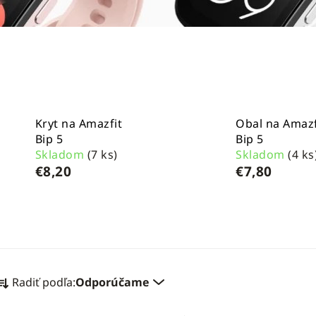
Kryt na Amazfit
Obal na Amazf
Bip 5
Bip 5
Skladom
(7 ks)
Skladom
(4 ks
€8,20
€7,80
R
Radiť podľa:
Odporúčame
a
d