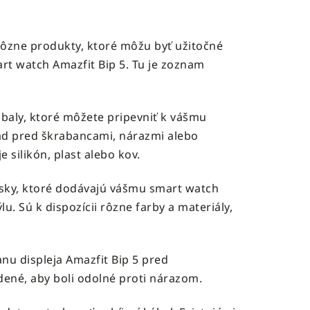
 rôzne produkty, ktoré môžu byť užitočné
rt watch Amazfit Bip 5. Tu je zoznam
 obaly, ktoré môžete pripevniť k vášmu
lad pred škrabancami, nárazmi alebo
 silikón, plast alebo kov.
sky, ktoré dodávajú vášmu smart watch
 Sú k dispozícii rôzne farby a materiály,
anu displeja Amazfit Bip 5 pred
dené, aby boli odolné proti nárazom.