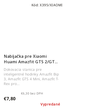
Kód:
X395/XIAOMI
Nabíjačka pre Xiaomi
Huami Amazfit GTS 2/GTR
2/ POP/ GTS 4 mini, Amazfit
Dokovacia stanica pre
Bip 5
inteligentné hodinky Amazfit Bip
3, Amazfit GTS 4 Mini, Amazfit T-
Rex pro...
€6,30 bez DPH
€7,80
Vypredané