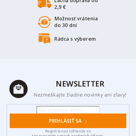
Lacná doprava od
e
k
2,9 €
y
v
Možnosť vrátenia
ý
do 30 dní
p
i
Rádca s výberem
s
u
NEWSLETTER
Nezmeškajte žiadne novinky ani zľavy!
PRIHLÁSIŤ SA
Registráciou súhlasíte so
spracovaním svojich osobných údajov
.