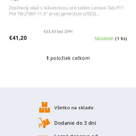
Zosilnený obal s klávesnicou pre tablet Lenovo Tab P11
Pre TB-J706F 11.5" prvej generácie (2022)...
€33,50 bez DPH
€41,20
Skladom
(1 ks)
1
položiek celkom
O
v
l
á
d
Z
a
á
c
p
i
Všetko na sklade
ä
e
p
t
Dodanie do 3 dní
r
i
v