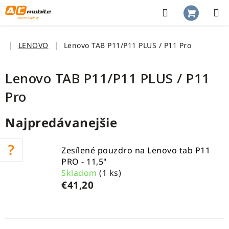
Prejsť
na
Hľadať
NÁKUP
obsah
KOŠÍK
Domov
LENOVO
Lenovo TAB P11/P11 PLUS / P11 Pro
Lenovo TAB P11/P11 PLUS / P11
Pro
Najpredávanejšie
Zesílené pouzdro na Lenovo tab P11
PRO - 11,5"
Skladom
(1 ks)
€41,20