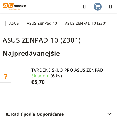
Prejsť
na
Hľadať
NÁKUP
obsah
KOŠÍK
Domov
ASUS
ASUS ZenPad 10
ASUS ZENPAD 10 (Z301)
ASUS ZENPAD 10 (Z301)
Najpredávanejšie
TVRDENÉ SKLO PRO ASUS ZENPAD
Skladom
(6 ks)
€5,70
R
Radiť podľa:
Odporúčame
a