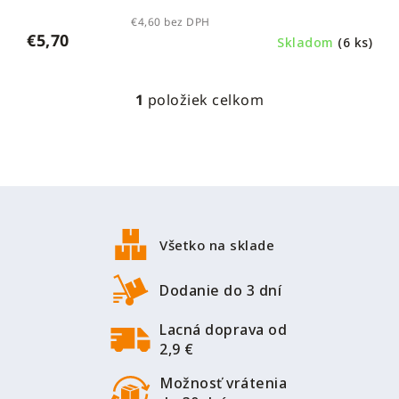
€4,60 bez DPH
€5,70
Skladom
(6 ks)
1
položiek celkom
O
v
l
á
d
Z
a
á
c
p
i
Všetko na sklade
ä
e
p
t
Dodanie do 3 dní
r
i
v
Lacná doprava od
e
k
2,9 €
y
v
Možnosť vrátenia