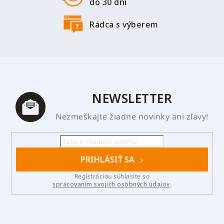
ý
do 30 dní
p
i
Rádca s výberem
s
u
NEWSLETTER
Nezmeškajte žiadne novinky ani zľavy!
PRIHLÁSIŤ SA
Registráciou súhlasíte so
spracovaním svojich osobných údajov
.