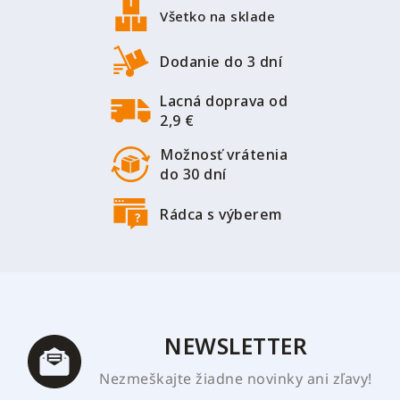
p
i
Všetko na sklade
ä
e
p
t
Dodanie do 3 dní
r
i
v
Lacná doprava od
e
k
2,9 €
y
v
Možnosť vrátenia
ý
do 30 dní
p
i
Rádca s výberem
s
u
NEWSLETTER
Nezmeškajte žiadne novinky ani zľavy!