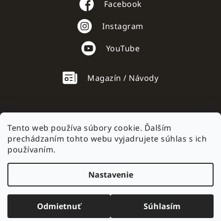
Facebook
Instagram
YouTube
Magazín / Návody
Tento web používa súbory cookie. Ďalším
prechádzaním tohto webu vyjadrujete súhlas s ich
AC mobile.cz
používaním.
Nastavenie
Vytvoril Shoptet
Odmietnuť
Súhlasím
Copyright 2026
AC mobile
. Všetky práva vyhradené.