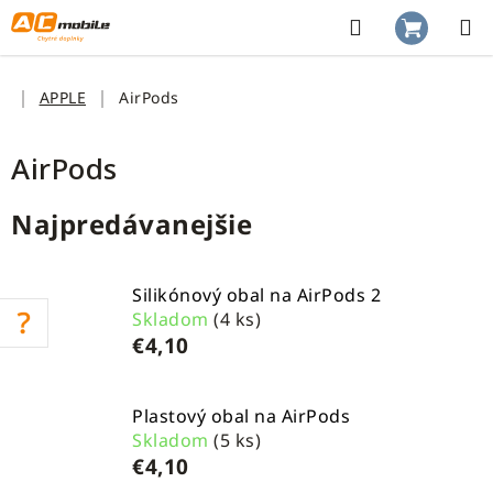
Prejsť
na
Hľadať
NÁKUP
obsah
KOŠÍK
Domov
APPLE
AirPods
AirPods
Najpredávanejšie
Silikónový obal na AirPods 2
Skladom
(4 ks)
€4,10
Plastový obal na AirPods
Skladom
(5 ks)
€4,10