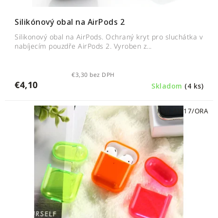
o
v
v
Silikónový obal na AirPods 2
Silikonový obal na AirPods. Ochraný kryt pro sluchátka v
nabíjecím pouzdře AirPods 2. Vyroben z...
€3,30 bez DPH
€4,10
Skladom
(4 ks)
Kód:
AW17/ORA