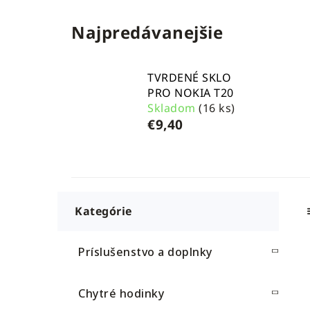
Najpredávanejšie
TVRDENÉ SKLO
PRO NOKIA T20
Skladom
(16 ks)
€9,40
B
K
Preskočiť
a
o
kategórie
t
č
e
n
Príslušenstvo a doplnky
g
ý
ó
p
r
Chytré hodinky
i
a