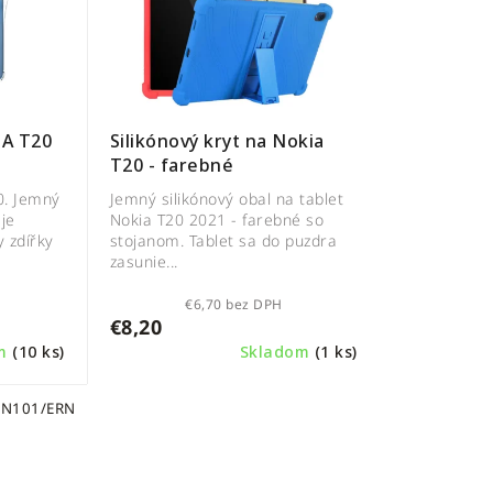
IA T20
Silikónový kryt na Nokia
T20 - farebné
0. Jemný
Jemný silikónový obal na tablet
 je
Nokia T20 2021 - farebné so
 zdířky
stojanom. Tablet sa do puzdra
zasunie...
€6,70 bez DPH
€8,20
om
(10 ks)
Skladom
(1 ks)
:
N101/ERN