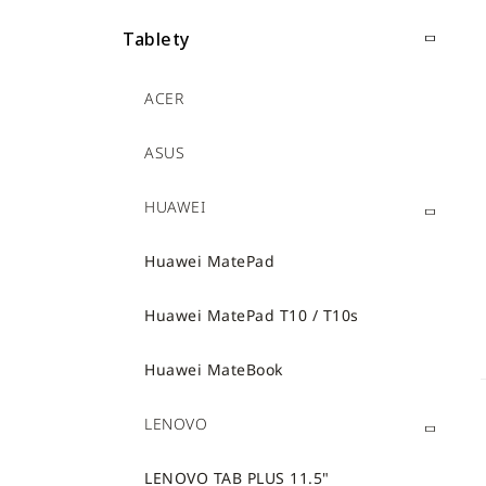
e
n
Tablety
e
l
ACER
ASUS
HUAWEI
Huawei MatePad
Huawei MatePad T10 / T10s
Huawei MateBook
LENOVO
LENOVO TAB PLUS 11.5"