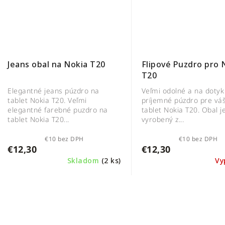
Flipové Puzdro pro 
Jeans obal na Nokia T20
T20
Veľmi odolné a na dotyk
Elegantné jeans púzdro na
príjemné púzdro pre vá
tablet Nokia T20. Veľmi
tablet Nokia T20. Obal j
elegantné farebné puzdro na
vyrobený z...
tablet Nokia T20...
€10 bez DPH
€10 bez DPH
€12,30
€12,30
Skladom
(2 ks)
Vy
O
v
l
á