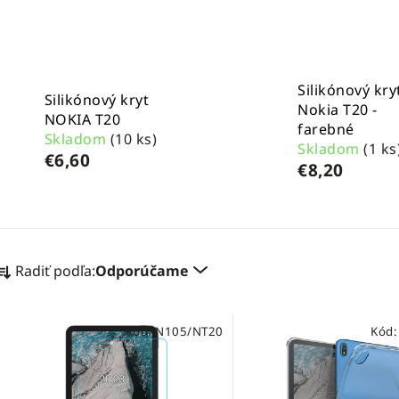
Silikónový kry
Silikónový kryt
Nokia T20 -
NOKIA T20
farebné
Skladom
(10 ks)
Skladom
(1 ks
€6,60
€8,20
R
Radiť podľa:
Odporúčame
a
d
V
e
Kód:
N105/NT20
Kód
ý
n
p
i
i
e