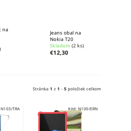
t na
Jeans obal na
Nokia T20
Skladom
(2 ks)
)
€12,30
Stránka
1
z
1
-
5
položiek celkom
:
N103/TRA
Kód:
N100/ERN