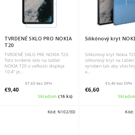
s
p
p
r
r
o
o
d
d
u
Silikónový kryt NOK
TVRDENÉ SKLO PRO NOKIA
u
k
T20
k
t
Silikonový kryt Nokia T2
TVRDENÉ SKLO PRE NOKIA T20.
t
o
silikonový kryt na tablet
Toto tvrdené sklo na tablet
vyroben tak aby všechny
NOKIA T20 o veľkosti displeja
o
v
a...
10,4" je...
v
€7,60 bez DPH
€5,40 bez DPH
€9,40
€6,60
Skladom
(16 ks)
Sklad
Kód:
N102/ED
Kód