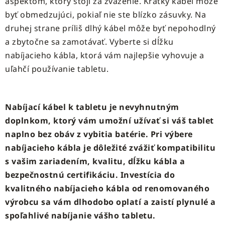
aspektom, ktorý stojí za zváženie. Krátky kábel môže
byť obmedzujúci, pokiaľ nie ste blízko zásuvky. Na
druhej strane príliš dlhý kábel môže byť nepohodlný
a zbytočne sa zamotávať. Vyberte si dĺžku
nabíjacieho kábla, ktorá vám najlepšie vyhovuje a
uľahčí používanie tabletu.
Nabíjací kábel k tabletu je nevyhnutným
doplnkom, ktorý vám umožní užívať si váš tablet
naplno bez obáv z vybitia batérie. Pri výbere
nabíjacieho kábla je dôležité zvážiť kompatibilitu
s vašim zariadením, kvalitu, dĺžku kábla a
bezpečnostnú certifikáciu. Investícia do
kvalitného nabíjacieho kábla od renomovaného
výrobcu sa vám dlhodobo oplatí a zaistí plynulé a
spoľahlivé nabíjanie vášho tabletu.