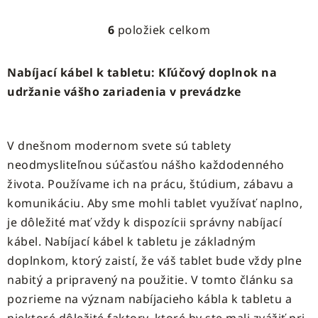
6
položiek celkom
O
v
l
Nabíjací kábel k tabletu: Kľúčový doplnok na
á
udržanie vášho zariadenia v prevádzke
d
a
c
i
V dnešnom modernom svete sú tablety
e
neodmysliteľnou súčasťou nášho každodenného
p
života. Používame ich na prácu, štúdium, zábavu a
r
komunikáciu. Aby sme mohli tablet využívať naplno,
v
je dôležité mať vždy k dispozícii správny nabíjací
k
y
kábel. Nabíjací kábel k tabletu je základným
v
doplnkom, ktorý zaistí, že váš tablet bude vždy plne
ý
nabitý a pripravený na použitie. V tomto článku sa
p
pozrieme na význam nabíjacieho kábla k tabletu a
i
s