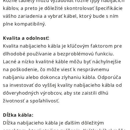
Rôzne tablety môžu vyžadovať rôzne typy nabíjacích
káblov, a preto je dôležité skontrolovať špecifikácie
vášho zariadenia a vybrať kábel, ktorý bude s ním
plne kompatibilný.
Kvalita a odolnosť:
Kvalita nabíjacieho kábla je kľúčovým faktorom pre
dlhodobé používanie a bezproblémovú funkciu.
Lacné a nízko kvalitné káble môžu byť náchylnejšie
na poškodenie, čo môže viesť k nesprávnemu
nabíjaniu alebo dokonca zlyhaniu kábla. Odporúča
sa investovať do vyššej kvality nabíjacieho kábla od
dôveryhodných výrobcov, aby ste zaistili dlhú
životnosť a spoľahlivosť.
Dĺžka kábla:
Dĺžka nabíjacieho kábla je ďalším dôležitým