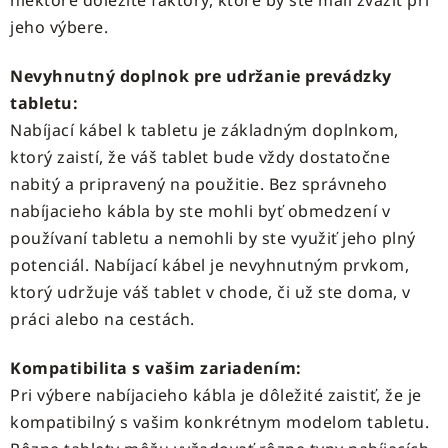
niektoré dôležité faktory, ktoré by ste mali zvážiť pri
u
jeho výbere.
Nevyhnutný doplnok pre udržanie prevádzky
tabletu:
Nabíjací kábel k tabletu je základným doplnkom,
ktorý zaistí, že váš tablet bude vždy dostatočne
nabitý a pripravený na použitie. Bez správneho
nabíjacieho kábla by ste mohli byť obmedzení v
používaní tabletu a nemohli by ste využiť jeho plný
potenciál. Nabíjací kábel je nevyhnutným prvkom,
ktorý udržuje váš tablet v chode, či už ste doma, v
práci alebo na cestách.
Kompatibilita s vašim zariadením:
Pri výbere nabíjacieho kábla je dôležité zaistiť, že je
kompatibilný s vašim konkrétnym modelom tabletu.