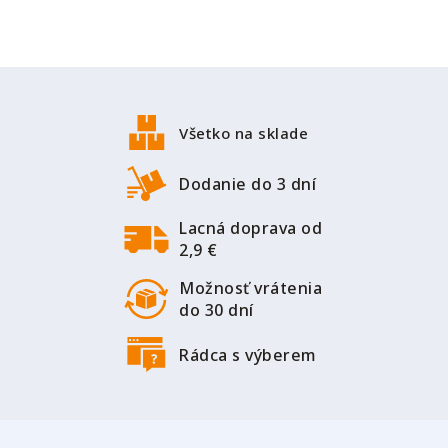
Z
á
p
Všetko na sklade
ä
t
Dodanie do 3 dní
i
Lacná doprava od
e
2,9 €
Možnosť vrátenia
do 30 dní
Rádca s výberem