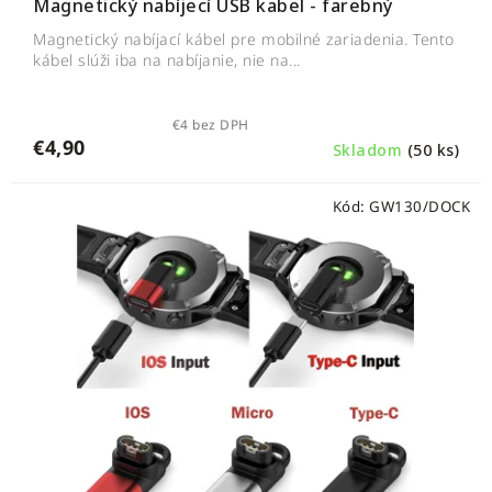
v
Magnetický nabíjecí USB kabel - farebný
Magnetický nabíjací kábel pre mobilné zariadenia. Tento
kábel slúži iba na nabíjanie, nie na...
€4 bez DPH
€4,90
Skladom
(50 ks)
Kód:
GW130/DOCK