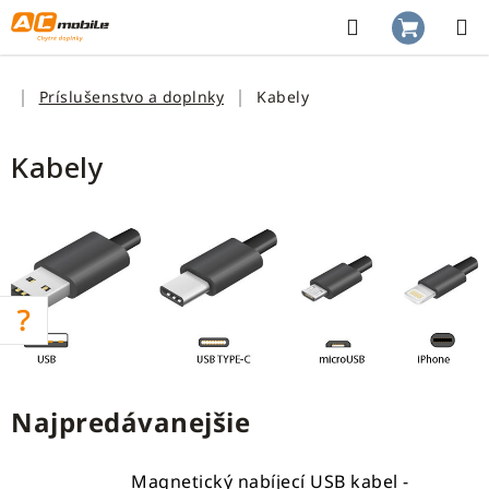
Prejsť
na
Hľadať
NÁKUP
obsah
KOŠÍK
Domov
Príslušenstvo a doplnky
Kabely
Kabely
Najpredávanejšie
Magnetický nabíjecí USB kabel -