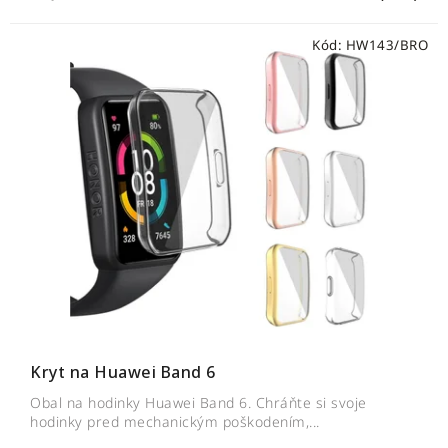
Kód:
HW143/BRO
Kryt na Huawei Band 6
Obal na hodinky Huawei Band 6. Chráňte si svoje
hodinky pred mechanickým poškodením,...