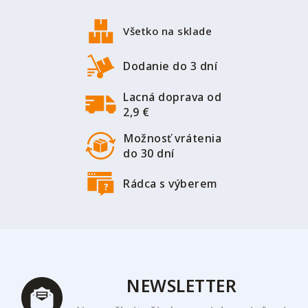
ý
á
p
p
Všetko na sklade
i
ä
s
t
Dodanie do 3 dní
u
i
Lacná doprava od
e
2,9 €
Možnosť vrátenia
do 30 dní
Rádca s výberem
NEWSLETTER