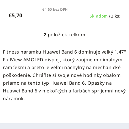
€4,60 bez DPH
€5,70
Skladom
(3 ks)
2
položiek celkom
O
v
l
Fitness náramku Huawei Band 6 dominuje veľký 1,47"
á
FullView AMOLED displej, ktorý zaujme minimálnymi
d
rámčekmi a preto je veľmi náchylný na mechanické
a
c
poškodenie. Chráňte si svoje nové hodinky obalom
i
priamo na tento typ Huawei Band 6. Opasky na
e
Huawei Band 6 v niekoľkých a farbách spríjemní nový
p
náramok.
r
v
k
y
Z
v