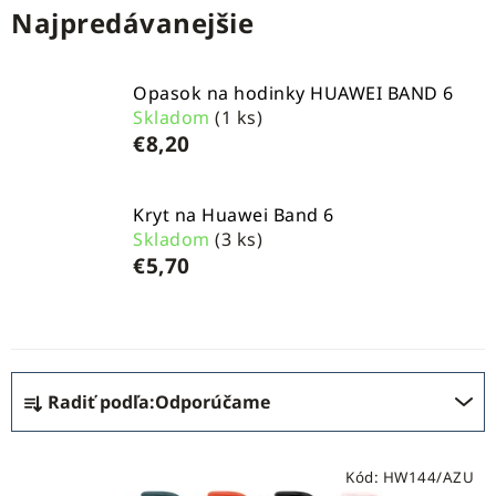
Najpredávanejšie
Opasok na hodinky HUAWEI BAND 6
Skladom
(1 ks)
€8,20
Kryt na Huawei Band 6
Skladom
(3 ks)
€5,70
R
Radiť podľa:
Odporúčame
a
d
V
e
Kód:
HW144/AZU
ý