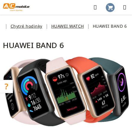
Prejsť
na
Hľadať
NÁKUP
obsah
KOŠÍK
Domov
Chytré hodinky
HUAWEI WATCH
HUAWEI BAND 6
HUAWEI BAND 6