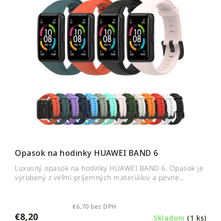
n
p
i
i
e
s
p
p
r
r
o
o
d
d
u
u
k
k
t
t
o
o
v
v
Opasok na hodinky HUAWEI BAND 6
Luxusný opasok na hodinky HUAWEI BAND 6. Opasok je
vyrobený z veľmi príjemných materiálov a pevne...
€6,70 bez DPH
€8,20
Skladom
(1 ks)