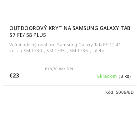
OUTDOOROVÝ KRYT NA SAMSUNG GALAXY TAB
S7 FE/ S8 PLUS
Veľmi odolný obal pre Samsung Galaxy Tab FE 12,4"
verzia SM-T730.., SM-T735.., SM-T736..,. alebo...
€18,70 bez DPH
€23
Skladom
(3 ks)
Kód:
5006/ED