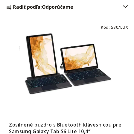
B
R
Radiť podľa:
Odporúčame
o
a
č
d
V
n
e
Kód:
580/LUX
ý
ý
n
p
p
i
i
a
e
s
n
p
p
e
r
r
l
o
o
d
d
u
u
k
k
t
t
o
o
v
v
Zosilnené puzdro s Bluetooth klávesnicou pre
Samsung Galaxy Tab S6 Lite 10,4″