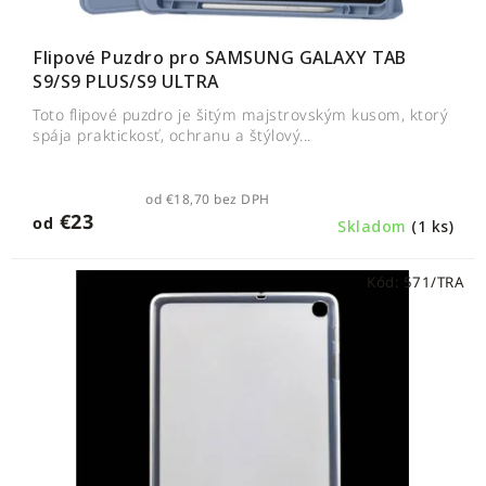
Flipové Puzdro pro SAMSUNG GALAXY TAB
S9/S9 PLUS/S9 ULTRA
Toto flipové puzdro je šitým majstrovským kusom, ktorý
spája praktickosť, ochranu a štýlový...
od €18,70 bez DPH
€23
od
Skladom
(1 ks)
Kód:
571/TRA