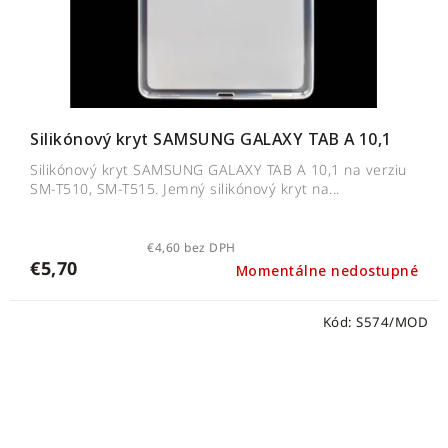
Silikónový kryt SAMSUNG GALAXY TAB A 10,1
Silikónový kryt SAMSUNG GALAXY TAB A 10,1 na verziu
SM-T510, SM-T515. Jemný silikónový kryt na...
€4,60 bez DPH
€5,70
Momentálne nedostupné
Kód:
S574/MOD