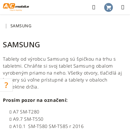
Prejsť
na
Hľadať
NÁKUP
obsah
KOŠÍK
Domov
SAMSUNG
SAMSUNG
Tablety od výrobcu Samsung sú špičkou na trhu s
tabletmi. Chráňte si svoj tablet Samsung obalom
vyrobeným priamo na neho. Všetky otvory, tlačidlá aj
kamery sú voľne prístupné a tablety v obaloch
perfektne držia.
Prosím pozor na označení:
A7 SM-T280
A9.7 SM-T550
A10.1 SM-T580 SM-T585 r 2016