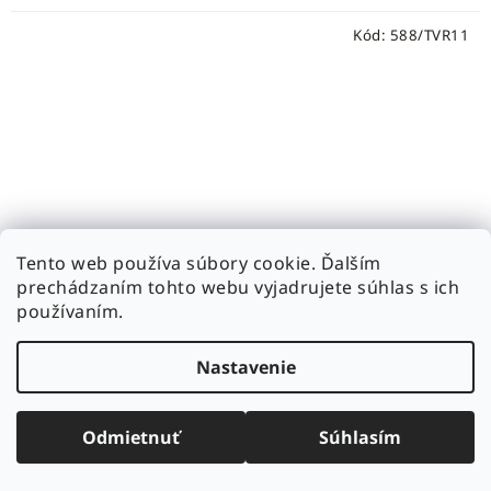
Kód:
588/TVR11
Tento web používa súbory cookie. Ďalším
prechádzaním tohto webu vyjadrujete súhlas s ich
používaním.
Nastavenie
TVRDENÉ SKLO PRO SAMSUNG GALAXY TAB S7
Tvrdené sklo na tablet Samsung Galaxy Tab S7 a jeho
Odmietnuť
Súhlasím
verzia, je ochranný doplnok, ktorý slúži na...