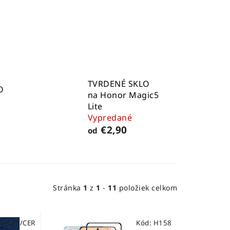
TVRDENÉ SKLO
O
na Honor Magic5
Lite
Vypredané
€2,90
od
Stránka
1
z
1
-
11
položiek celkom
:
H134/CER
Kód:
H158