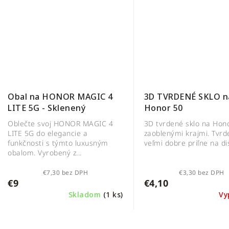
3D TVRDENÉ SKLO n
Obal na HONOR MAGIC 4
Honor 50
LITE 5G - Sklenený
3D tvrdené sklo na Hon
Oblečte svoj HONOR MAGIC 4
zaoblenými krajmi. Tvrd
LITE 5G do elegancie a
veľmi dobre priľne na dis
funkčnosti s týmto luxusným
obalom. Vyrobený z...
€7,30 bez DPH
€3,30 bez DPH
€9
€4,10
Skladom
(1 ks)
Vy
O