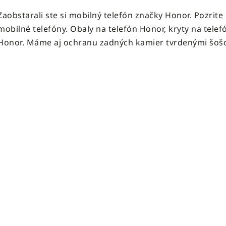
v
Zaobstarali ste si mobilný telefón značky Honor. Pozrite
l
á
mobilné telefóny. Obaly na telefón Honor, kryty na telef
d
Honor. Máme aj ochranu zadných kamier tvrdenými šoš
a
c
i
e
p
r
v
k
y
v
ý
p
i
s
u