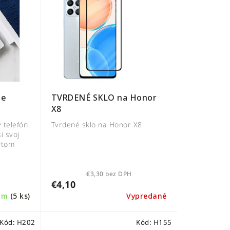
te
TVRDENÉ SKLO na Honor
X8
 telefón
Tvrdené sklo na Honor X8
i svoj
rytom
€3,30 bez DPH
€4,10
dom
(5 ks)
Vypredané
Kód:
H202
Kód:
H155