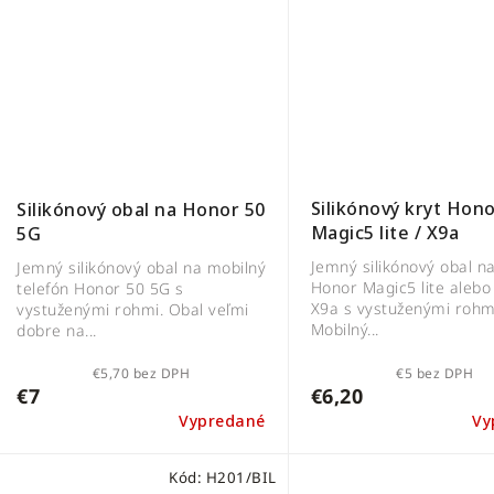
Silikónový kryt Hon
Silikónový obal na Honor 50
Magic5 lite / X9a
5G
Jemný silikónový obal na
Jemný silikónový obal na mobilný
Honor Magic5 lite aleb
telefón Honor 50 5G s
X9a s vystuženými rohm
vystuženými rohmi. Obal veľmi
Mobilný...
dobre na...
€5,70 bez DPH
€5 bez DPH
€7
€6,20
Vypredané
Vy
Kód:
H201/BIL