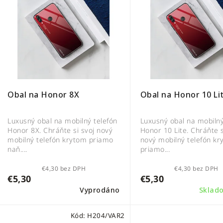
ý
n
p
i
i
e
s
p
p
r
r
o
o
d
d
u
Obal na Honor 10 Li
Obal na Honor 8X
u
k
k
t
Luxusný obal na mobilný
Luxusný obal na mobilný telefón
t
o
Honor 10 Lite. Chráňte s
Honor 8X. Chráňte si svoj nový
nový mobilný telefón k
mobilný telefón krytom priamo
o
v
priamo...
naň....
v
€4,30 bez DPH
€4,30 bez DPH
€5,30
€5,30
Vyprodáno
Skla
Kód:
H204/VAR2