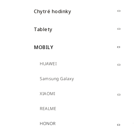
ý
ó
p
r
Chytré hodinky
i
a
e
n
Tablety
e
l
MOBILY
HUAWEI
Samsung Galaxy
XIAOMI
REALME
HONOR