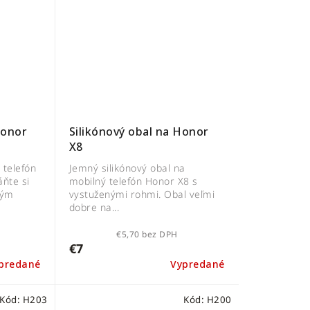
Honor
Silikónový obal na Honor
X8
 telefón
Jemný silikónový obal na
áňte si
mobilný telefón Honor X8 s
ným
vystuženými rohmi. Obal veľmi
dobre na...
€5,70 bez DPH
€7
predané
Vypredané
Kód:
H203
Kód:
H200