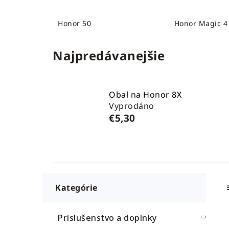
Honor 50
Honor Magic 4 
Najpredávanejšie
Obal na Honor 8X
Vyprodáno
€5,30
B
K
Preskočiť
a
o
kategórie
t
č
e
n
Príslušenstvo a doplnky
g