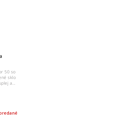
a
or 50 so
ené sklo
plej a...
predané