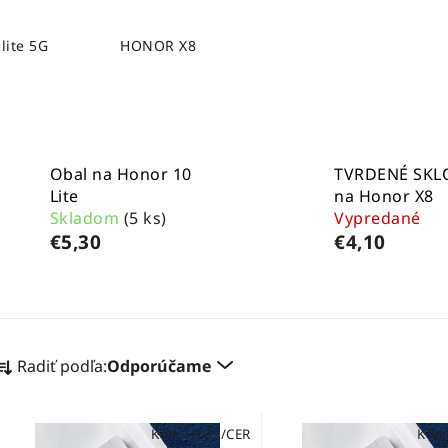
lite 5G
HONOR X8
Obal na Honor 10
TVRDENÉ SKL
Lite
na Honor X8
Skladom
(5 ks)
Vypredané
€5,30
€4,10
R
Radiť podľa:
Odporúčame
a
d
V
e
Kód:
H135/CER
Kód