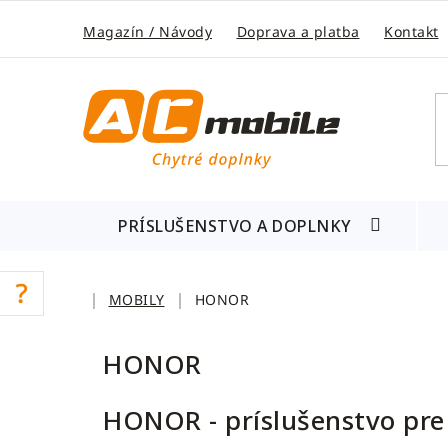
Prejsť
na
Magazín / Návody
Doprava a platba
Kontakt
obsah
PRÍSLUŠENSTVO A DOPLNKY
Domov
MOBILY
HONOR
HONOR
HONOR - príslušenstvo pre