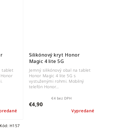
or
Silikónový kryt Honor
Magic 4 lite 5G
 tablet
Jemný silikónový obal na tablet
o Honor
Honor Magic 4 lite 5G s
i.
vystuženými rohmi. Mobilný
telefón Honor...
€4 bez DPH
€4,90
predané
Vypredané
Kód:
H157