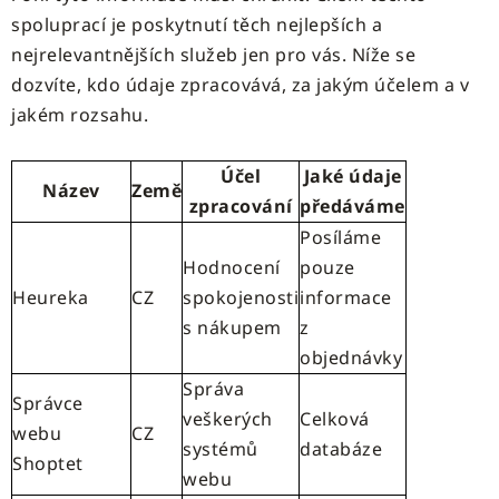
spoluprací je poskytnutí těch nejlepších a
nejrelevantnějších služeb jen pro vás. Níže se
dozvíte, kdo údaje zpracovává, za jakým účelem a v
jakém rozsahu.
Účel
Jaké údaje
Název
Země
zpracování
předáváme
Posíláme
Hodnocení
pouze
Heureka
CZ
spokojenosti
informace
s nákupem
z
objednávky
Správa
Správce
veškerých
Celková
webu
CZ
systémů
databáze
Shoptet
webu