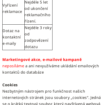
Nejdéle 5 let
Vyřízení
od ukončení
reklamace
reklamačního
řízení.
Nejdéle 3 roky
Dotaz na
od
kontaktní
zodpovězení
e-maily
dotazu
Marketingové akce, e-mailové kampaně
neposíláme
a ani nevyužíváme ukládání emailových
kontaktů do databáze
Cookies
Nezbytným nástrojem pro funkčnost našich
internetových stránek jsou soubory „cookies“. Jedná
se o krátký textový soubor, který navštívená webová