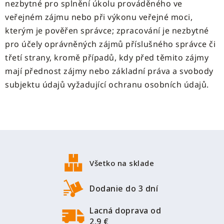
nezbytné pro splnění úkolu prováděného ve
veřejném zájmu nebo při výkonu veřejné moci,
kterým je pověřen správce; zpracování je nezbytné
pro účely oprávněných zájmů příslušného správce či
třetí strany, kromě případů, kdy před těmito zájmy
mají přednost zájmy nebo základní práva a svobody
subjektu údajů vyžadující ochranu osobních údajů.
Z
á
p
Všetko na sklade
ä
t
Dodanie do 3 dní
i
Lacná doprava od
e
2,9 €