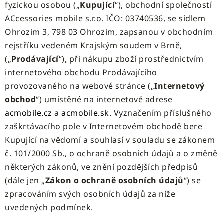
fyzickou osobou („
Kupující
“), obchodní společností
ACcessories mobile s.r.o. IČO: 03740536, se sídlem
Ohrozim 3, 798 03 Ohrozim, zapsanou v obchodním
rejstříku vedeném Krajským soudem v Brně,
(„
Prodávající
“), při nákupu zboží prostřednictvím
internetového obchodu Prodávajícího
provozovaného na webové stránce („
Internetový
obchod
“) umístěné na internetové adrese
acmobile.cz
a
acmobile.sk
. Vyznačením příslušného
zaškrtávacího pole v Internetovém obchodě bere
Kupující na vědomí a souhlasí v souladu se zákonem
č. 101/2000 Sb., o ochraně osobních údajů a o změně
některých zákonů, ve znění pozdějších předpisů
(dále jen „
Zákon o ochraně osobních údajů
“) se
zpracováním svých osobních údajů za níže
uvedených podmínek.