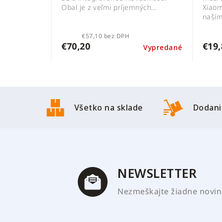
Obal je z veľmi príjemných...
Xiaom
naším.
€57,10 bez DPH
€70,20
€19,
Vypredané
Z
á
Všetko na sklade
Dodani
p
ä
t
i
e
NEWSLETTER
Nezmeškajte žiadne novink