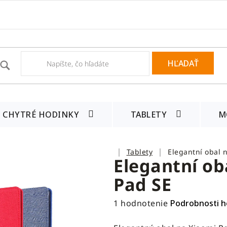
HĽADAŤ
CHYTRÉ HODINKY
TABLETY
M
Domov
Tablety
Elegantní obal 
Elegantní ob
Pad SE
Priemerné
1 hodnotenie
Podrobnosti h
hodnotenie