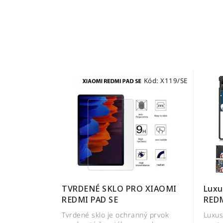
Kód:
X119/SE
Luxu
TVRDENÉ SKLO PRO XIAOMI
REDM
REDMI PAD SE
Luxus
Tvrdené sklo je ochranný prvok