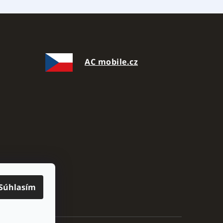
AC mobile.cz
Súhlasím