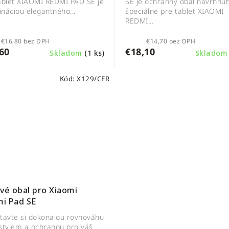
ablet XIAOMI REDMI PAD SE je
SE je ochranný obal navrhnut
náciou elegantného...
špeciálne pre tablet XIAOMI
REDMI...
€16,80 bez DPH
€14,70 bez DPH
60
€18,10
Skladom
(1 ks)
Sklado
Kód:
X129/CER
ové obal pro Xiaomi
i Pad SE
tavte si dokonalou rovnováhu
stylem a ochranou pro váš