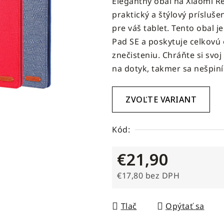
Elegantný obal na Xiaomi Re
produktu
praktický a štýlový prísluš
je
pre váš tablet. Tento obal 
5,0
Pad SE a poskytuje celkovú
z
znečisteniu. Chráňte si svo
5
na dotyk, takmer sa nešpiní
hviezdičiek.
ZVOĽTE VARIANT
Kód:
€21,90
€17,80 bez DPH
Jednotková cena:
Tlač
Opýtať sa