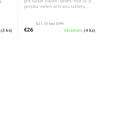
ý
pre tablet Xiaomi Redmi Pad SE a
ponúka nielen ochranu tabletu,...
€21,10 bez DPH
€26
m
(3 ks)
Skladom
(4 ks)