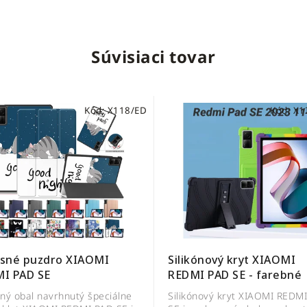
Súvisiaci tovar
Kód:
X118/ED
Kód:
X1
sné puzdro XIAOMI
Silikónový kryt XIAOMI
I PAD SE
REDMI PAD SE - farebné
ný obal navrhnutý špeciálne
Silikónový kryt XIAOMI REDM