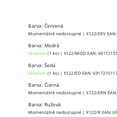
Barva: Červená
Momentálně nedostupné
| X122/ERV
EAN:
Barva: Modrá
Skladom
(1 ks)
| X122/MOD
EAN:
6917215
Barva: Šedá
Skladom
(1 ks)
| X122/ED
EAN:
691721511
Barva: Čierná
Momentálně nedostupné
| X122/ERN
EAN
Barva: Ružová
Momentálně nedostupné
| X122/R
EAN:
6