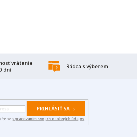
osť vrátenia
Rádca s výberem
0 dní
PRIHLÁSIŤ SA
síte so
spracovaním svojich osobných údajov
.