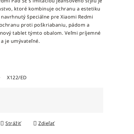
dmi Pad SE s imitáciou jeansového štýlu je
enstvo, ktoré kombinuje ochranu a estetiku
je navrhnutý špeciálne pre Xiaomi Redmi
 ochranu proti poškriabaniu, pádom a
j nový tablet týmto obalom. Veľmi príjemné
 a je umývateľné.
X122/ED
Strážiť
Zdieľať