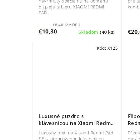
pre t
navrhnutý špeciálne na ochranu
kombi
displeja tabletu XIAOMI REDMI
PAD...
€8,40 bez DPH
€10,30
€20,
Skladom
(40 ks)
Kód:
X125
Luxusné puzdro s
Flip
klávesnicou na Xiaomi Redmi
Redm
PAD SE
Luxusný obal na Xiaomi Redmi Pad
Předs
SE s integrovanou klávesnicou.
mezi 