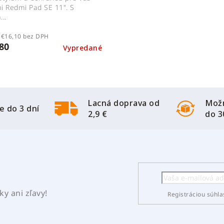
i Redmi Pad SE 11". S
..
€16,10 bez DPH
80
Vypredané
Lacná doprava od
Možn
e do 3 dní
2,9 €
do 3
y ani zľavy!
Registráciou súhla