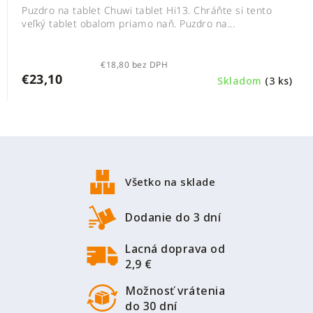
Puzdro na tablet Chuwi tablet Hi13. Chráňte si tento
veľký tablet obalom priamo naň. Puzdro na...
€18,80 bez DPH
€23,10
Skladom
(3 ks)
Z
á
p
Všetko na sklade
ä
t
Dodanie do 3 dní
i
Lacná doprava od
e
2,9 €
Možnosť vrátenia
do 30 dní