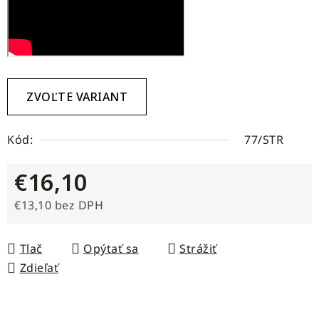
ZVOĽTE VARIANT
Kód:
77/STR
€16,10
€13,10 bez DPH
Jednotková cena:
Tlač
Opýtať sa
Strážiť
Zdieľať