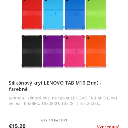
Silikónový kryt LENOVO TAB M10 (3nd) -
farebné
Jemný silikónový obal na tablet LENOVO TAB M10 (3nd)
verzia TB328FU, TB328XU, TB328.. ( rok 2023)...
€12,40 bez DPH
€15,20
Vypredané