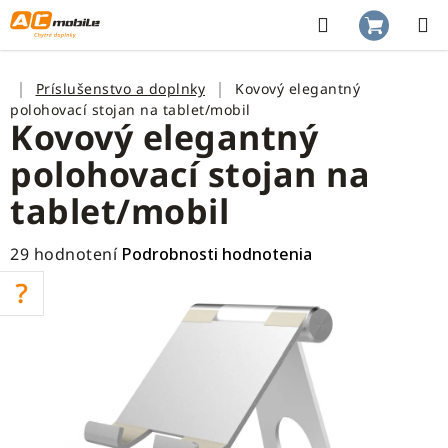
Prejsť
na
Hľadať
NÁKUP
obsah
KOŠÍK
Domov
Príslušenstvo a doplnky
Kovový elegantný
polohovací stojan na tablet/mobil
Kovový elegantný
polohovací stojan na
tablet/mobil
Priemerné
29 hodnotení
Podrobnosti hodnotenia
hodnotenie
produktu
je
3,5
z
5
hviezdičiek.