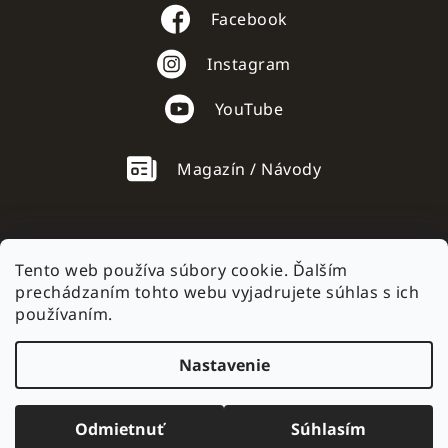
Facebook
Instagram
YouTube
Magazín / Návody
Tento web používa súbory cookie. Ďalším
prechádzaním tohto webu vyjadrujete súhlas s ich
AC mobile.cz
používaním.
Nastavenie
Vytvoril Shoptet
Odmietnuť
Súhlasím
Copyright 2026
AC mobile
. Všetky práva vyhradené.