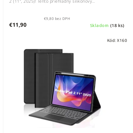
2 (11", 2025)! Tento priehľadný silikónový...
€9,80 bez DPH
€11,90
Skladom
(18 ks)
Kód:
X160