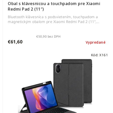
Obal s klávesnicou a touchpadom pre Xiaomi
Redmi Pad 2 (11″)
Bluetooth klávesnica s podsvietením, touchpadom a
magnetickým obalom pre Xiaomi Redmi Pad 2 (11",...
€50,90 bez DPH
€61,60
Vypredané
Kód:
X161