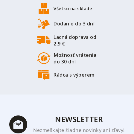
á
p
Všetko na sklade
ä
t
Dodanie do 3 dní
i
Lacná doprava od
e
2,9 €
Možnosť vrátenia
do 30 dní
Rádca s výberem
NEWSLETTER
Nezmeškajte žiadne novinky ani zľavy!