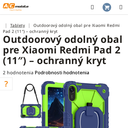
Prejsť
na
Hľadať
NÁKUP
obsah
KOŠÍK
Domov
Tablety
Outdoorový odolný obal pre Xiaomi Redmi
Pad 2 (11″) – ochranný kryt
Outdoorový odolný obal
pre Xiaomi Redmi Pad 2
(11″) – ochranný kryt
Priemerné
2 hodnotenia
Podrobnosti hodnotenia
hodnotenie
produktu
je
5,0
z
5
hviezdičiek.