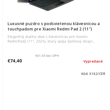
Luxusné puzdro s podsvietenou klávesnicou a
touchpadom pre Xiaomi Redmi Pad 2 (11″)
Elegantný duálny obal s klávesnicou pre Xiaomi
RedmiPad2 (11", 2025), ktorý spája špičkový dizajn...
€61,50 bez DPH
€74,40
Vypredané
Kód:
X162/CER