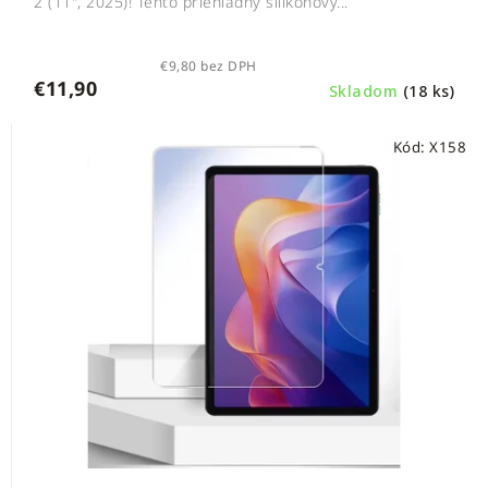
2 (11", 2025)! Tento priehľadný silikónový...
€9,80 bez DPH
€11,90
Skladom
(18 ks)
Kód:
X158