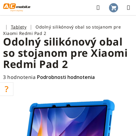
Prejsť
na
Hľadať
NÁKUP
obsah
KOŠÍK
Domov
Tablety
Odolný silikónový obal so stojanom pre
Xiaomi Redmi Pad 2
Odolný silikónový obal
so stojanom pre Xiaomi
Redmi Pad 2
Priemerné
3 hodnotenia
Podrobnosti hodnotenia
hodnotenie
produktu
je
5,0
z
5
hviezdičiek.