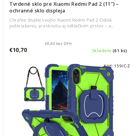
Tvrdené sklo pre Xiaomi Redmi Pad 2 (11″) –
ochranné sklo displeja
Chráňte displej svojho Xiaomi Redmi Pad 2 Odolá
poškriabaniu, prasknutiu aj odtlačkom prstov – a...
€8,80 bez DPH
€10,70
Skladom
(61 ks)
Kód:
159/C-Z