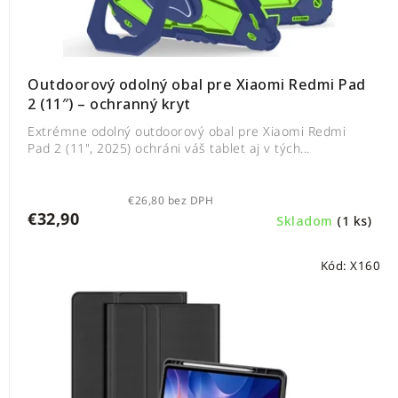
Outdoorový odolný obal pre Xiaomi Redmi Pad
2 (11″) – ochranný kryt
Extrémne odolný outdoorový obal pre Xiaomi Redmi
Pad 2 (11", 2025) ochráni váš tablet aj v tých...
€26,80 bez DPH
€32,90
Skladom
(1 ks)
Kód:
X160