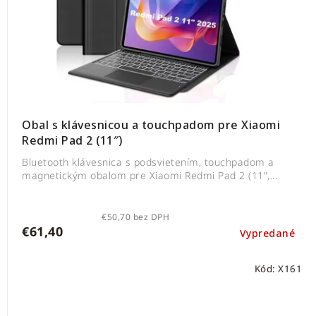
Obal s klávesnicou a touchpadom pre Xiaomi
Redmi Pad 2 (11″)
Bluetooth klávesnica s podsvietením, touchpadom a
magnetickým obalom pre Xiaomi Redmi Pad 2 (11",...
€50,70 bez DPH
€61,40
Vypredané
Kód:
X161