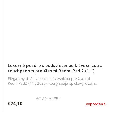
Luxusné puzdro s podsvietenou klávesnicou a
touchpadom pre Xiaomi Redmi Pad 2 (11″)
Elegantný duálny obal s klávesnicou pre Xiaomi
RedmiPad2 (11", 2025), ktorý spája špičkový dizajn...
€61,20 bez DPH
€74,10
Vypredané