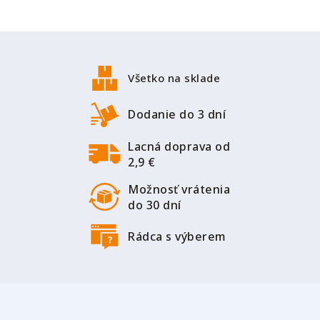
Z
á
p
Všetko na sklade
ä
t
Dodanie do 3 dní
i
Lacná doprava od
e
2,9 €
Možnosť vrátenia
do 30 dní
Rádca s výberem