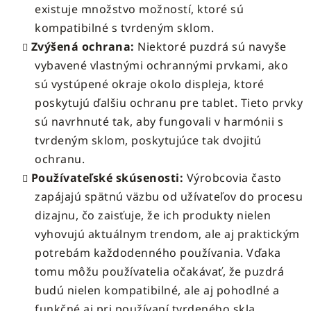
existuje množstvo možností, ktoré sú
kompatibilné s tvrdeným sklom.
Zvýšená ochrana:
Niektoré puzdrá sú navyše
vybavené vlastnými ochrannými prvkami, ako
sú vystúpené okraje okolo displeja, ktoré
poskytujú ďalšiu ochranu pre tablet. Tieto prvky
sú navrhnuté tak, aby fungovali v harmónii s
tvrdeným sklom, poskytujúce tak dvojitú
ochranu.
Používateľské skúsenosti:
Výrobcovia často
zapájajú spätnú väzbu od užívateľov do procesu
dizajnu, čo zaisťuje, že ich produkty nielen
vyhovujú aktuálnym trendom, ale aj praktickým
potrebám každodenného používania. Vďaka
tomu môžu používatelia očakávať, že puzdrá
budú nielen kompatibilné, ale aj pohodlné a
funkčné aj pri používaní tvrdeného skla.