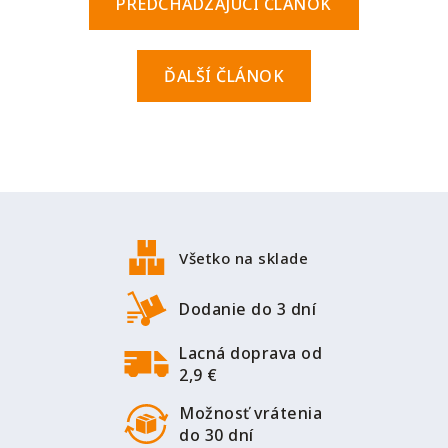
PREDCHÁDZAJÚCI ČLÁNOK
ĎALŠÍ ČLÁNOK
Z
á
p
Všetko na sklade
ä
t
Dodanie do 3 dní
i
Lacná doprava od
e
2,9 €
Možnosť vrátenia
do 30 dní