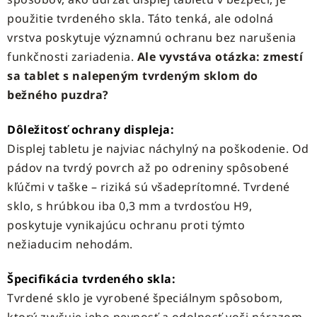
použitie tvrdeného skla. Táto tenká, ale odolná
vrstva poskytuje významnú ochranu bez narušenia
funkčnosti zariadenia.
Ale vyvstáva otázka:
zmestí
sa tablet s nalepeným tvrdeným sklom do
bežného puzdra?
Dôležitosť ochrany displeja:
Displej tabletu je najviac náchylný na poškodenie. Od
pádov na tvrdý povrch až po odreniny spôsobené
kľúčmi v taške – riziká sú všadeprítomné. Tvrdené
sklo, s hrúbkou iba 0,3 mm a tvrdosťou H9,
poskytuje vynikajúcu ochranu proti týmto
nežiaducim nehodám.
Špecifikácia tvrdeného skla:
Tvrdené sklo je vyrobené špeciálnym spôsobom,