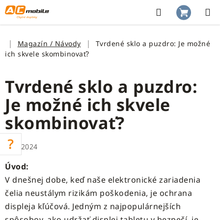
Prejsť
na
Hľadať
NÁKUP
obsah
KOŠÍK
Domov
Magazín / Návody
Tvrdené sklo a puzdro: Je možné
ich skvele skombinovať?
Tvrdené sklo a puzdro:
Je možné ich skvele
skombinovať?
13.1.2024
Úvod:
V dnešnej dobe, keď naše elektronické zariadenia
čelia neustálym rizikám poškodenia, je ochrana
displeja kľúčová. Jedným z najpopulárnejších
spôsobov, ako udržať displej tabletu v bezpečí, je