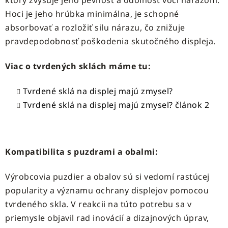
ktorý zvyšuje jeho pevnosť a odolnosť voči nárazom.
Hoci je jeho hrúbka minimálna, je schopné
absorbovať a rozložiť silu nárazu, čo znižuje
pravdepodobnosť poškodenia skutočného displeja.
Viac o tvrdených sklách máme tu:
Tvrdené sklá na displej majú zmysel?
Tvrdené sklá na displej majú zmysel? článok 2
Kompatibilita s puzdrami a obalmi:
Výrobcovia puzdier a obalov sú si vedomí rastúcej
popularity a významu ochrany displejov pomocou
tvrdeného skla. V reakcii na túto potrebu sa v
priemysle objavil rad inovácií a dizajnových úprav,