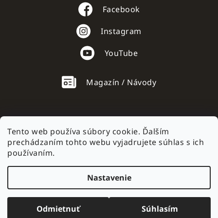
Facebook
Instagram
YouTube
Magazín / Návody
Tento web používa súbory cookie. Ďalším
prechádzaním tohto webu vyjadrujete súhlas s ich
AC mobile.cz
používaním.
Nastavenie
Vytvoril Shoptet
Odmietnuť
Súhlasím
Copyright 2026
AC mobile
. Všetky práva vyhradené.