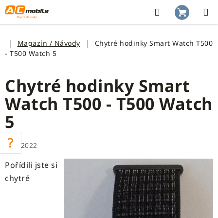
Prejsť
na
Hľadať
NÁKUP
obsah
KOŠÍK
Domov
Magazín / Návody
Chytré hodinky Smart Watch T500
- T500 Watch 5
Chytré hodinky Smart
Watch T500 - T500 Watch
5
3.11.2022
Pořídili jste si
chytré