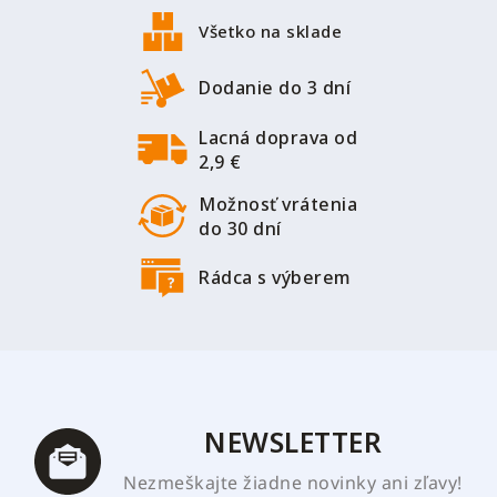
á
p
Všetko na sklade
ä
t
Dodanie do 3 dní
i
Lacná doprava od
e
2,9 €
Možnosť vrátenia
do 30 dní
Rádca s výberem
NEWSLETTER
Nezmeškajte žiadne novinky ani zľavy!