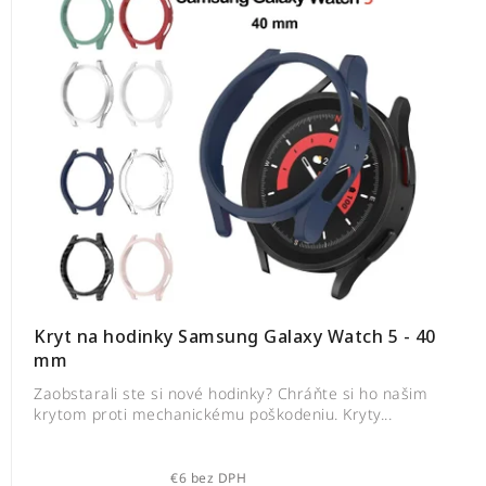
Kryt na hodinky Samsung Galaxy Watch 5 - 40
mm
Zaobstarali ste si nové hodinky? Chráňte si ho našim
krytom proti mechanickému poškodeniu. Kryty...
€6 bez DPH