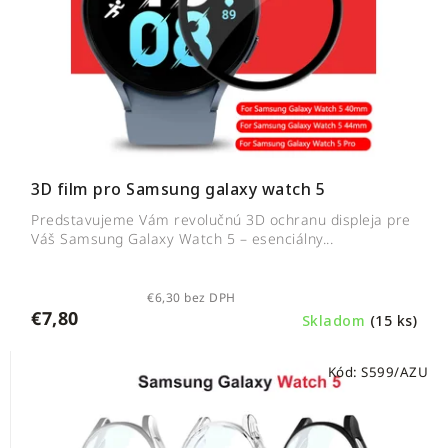
3D film pro Samsung galaxy watch 5
Predstavujeme Vám revolučnú 3D ochranu displeja pre
Váš Samsung Galaxy Watch 5 – esenciálny...
€6,30 bez DPH
€7,80
Skladom
(15 ks)
Kód:
S599/AZU