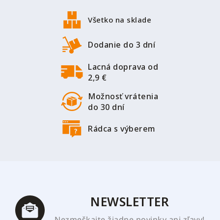
á
p
Všetko na sklade
ä
t
Dodanie do 3 dní
i
Lacná doprava od
e
2,9 €
Možnosť vrátenia
do 30 dní
Rádca s výberem
NEWSLETTER
Nezmeškajte žiadne novinky ani zľavy!