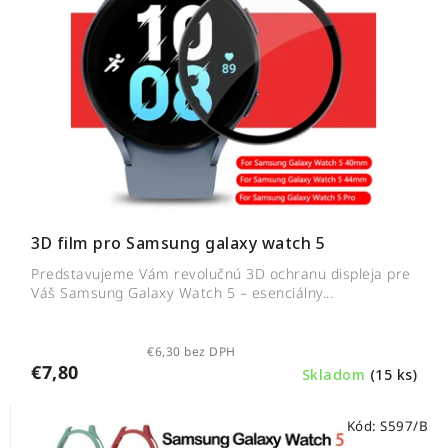
3D film pro Samsung galaxy watch 5
Predstavujeme Vám revolučnú 3D ochranu displeja pre
Váš Samsung Galaxy Watch 5 – esenciálny...
€6,30 bez DPH
€7,80
Skladom
(15 ks)
Kód:
S597/B