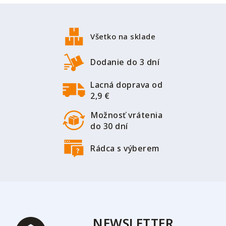
Z
á
p
Všetko na sklade
ä
t
Dodanie do 3 dní
i
Lacná doprava od
e
2,9 €
Možnosť vrátenia
do 30 dní
Rádca s výberem
NEWSLETTER