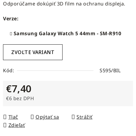
Odporúčame dokúpiť 3D film na ochranu displeja.
Verze:
Samsung Galaxy Watch 5 44mm - SM-R910
ZVOĽTE VARIANT
Kód:
S595/BIL
€7,40
€6 bez DPH
Jednotková cena:
Tlač
Opýtať sa
Strážiť
Zdieľať