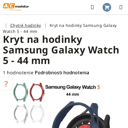
Prejsť
na
Hľadať
NÁKUP
obsah
KOŠÍK
Domov
Chytré hodinky
Kryt na hodinky Samsung Galaxy
Watch 5 - 44 mm
Kryt na hodinky
Samsung Galaxy Watch
5 - 44 mm
Priemerné
1 hodnotenie
Podrobnosti hodnotenia
hodnotenie
produktu
je
5,0
z
5
hviezdičiek.