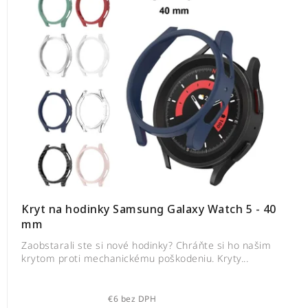
Kryt na hodinky Samsung Galaxy Watch 5 - 40
mm
Zaobstarali ste si nové hodinky? Chráňte si ho našim
krytom proti mechanickému poškodeniu. Kryty...
€6 bez DPH