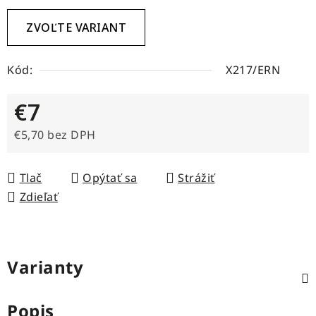
ZVOĽTE VARIANT
Kód:
X217/ERN
€7
€5,70 bez DPH
Jednotková cena:
Tlač
Opýtať sa
Strážiť
Zdieľať
Varianty
Popis