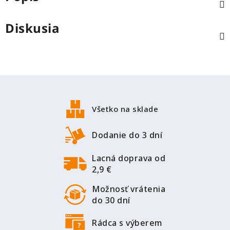
Diskusia
Z
á
p
Všetko na sklade
ä
t
Dodanie do 3 dní
i
Lacná doprava od
e
2,9 €
Možnosť vrátenia
do 30 dní
Rádca s výberem