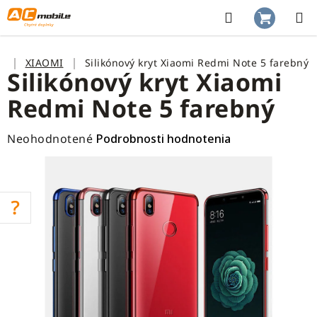
Prejsť
na
Hľadať
NÁKUP
obsah
KOŠÍK
Domov
XIAOMI
Silikónový kryt Xiaomi Redmi Note 5 farebný
Silikónový kryt Xiaomi
Redmi Note 5 farebný
Priemerné
Neohodnotené
Podrobnosti hodnotenia
hodnotenie
produktu
je
0,0
z
5
hviezdičiek.