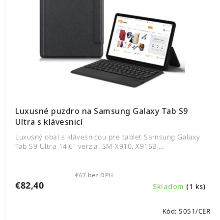
Luxusné puzdro na Samsung Galaxy Tab S9
Ultra s klávesnicí
Luxusný obal s klávesnicou pre tablet Samsung Galaxy
Tab S9 Ultra 14.6" verzia: SM-X910, X916B,...
€67 bez DPH
€82,40
Skladom
(1 ks)
Kód:
5051/CER