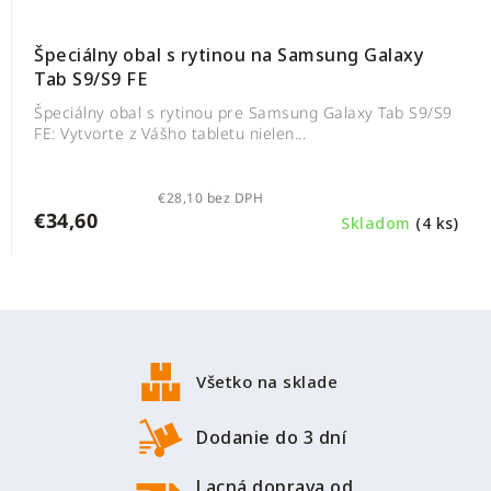
Špeciálny obal s rytinou na Samsung Galaxy
Tab S9/S9 FE
Špeciálny obal s rytinou pre Samsung Galaxy Tab S9/S9
FE: Vytvorte z Vášho tabletu nielen...
€28,10 bez DPH
€34,60
Skladom
(4 ks)
Z
á
p
Všetko na sklade
ä
t
Dodanie do 3 dní
i
Lacná doprava od