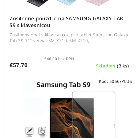
Zosilnené pouzdro na SAMSUNG GALAXY TAB
S9 s klávesnicou
Zosilnený obal s klávesnicou pre tablet Samsung Galaxy
Tab S9 11" verzia: SM-X710, SM-X710,...
€46,90 bez DPH
€57,70
Skladom
(3 ks)
Kód:
5056/PLUS