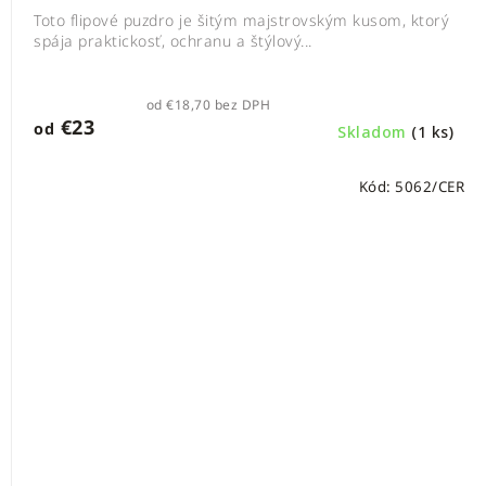
Toto flipové puzdro je šitým majstrovským kusom, ktorý
spája praktickosť, ochranu a štýlový...
od €18,70 bez DPH
€23
od
Skladom
(1 ks)
Kód:
5062/CER