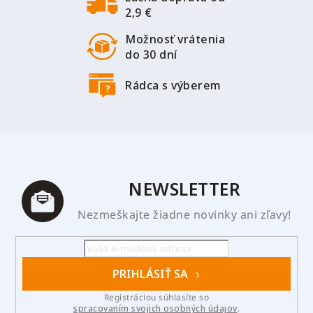
e
2,9 €
Možnosť vrátenia
do 30 dní
Rádca s výberem
NEWSLETTER
Nezmeškajte žiadne novinky ani zľavy!
PRIHLÁSIŤ SA
Registráciou súhlasíte so
spracovaním svojich osobných údajov
.