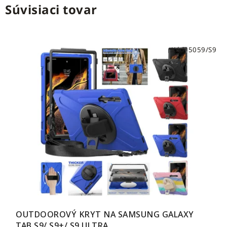
Súvisiaci tovar
Kód:
5059/S9
OUTDOOROVÝ KRYT NA SAMSUNG GALAXY
TAB S9/ S9+/ S9 ULTRA