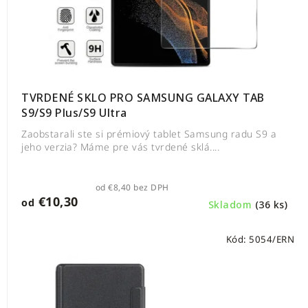
TVRDENÉ SKLO PRO SAMSUNG GALAXY TAB
S9/S9 Plus/S9 Ultra
Zaobstarali ste si prémiový tablet Samsung radu S9 a
jeho verzia? Máme pre vás tvrdené sklá....
od €8,40 bez DPH
€10,30
od
Skladom
(36 ks)
Kód:
5054/ERN