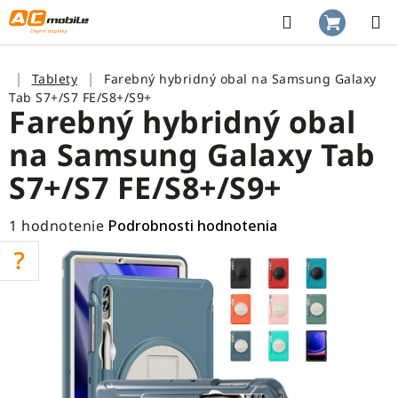
Prejsť
na
Hľadať
NÁKUP
obsah
KOŠÍK
Domov
Tablety
Farebný hybridný obal na Samsung Galaxy
Tab S7+/S7 FE/S8+/S9+
Farebný hybridný obal
na Samsung Galaxy Tab
S7+/S7 FE/S8+/S9+
Priemerné
1 hodnotenie
Podrobnosti hodnotenia
hodnotenie
produktu
je
5,0
z
5
hviezdičiek.