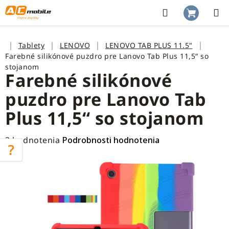
Prejsť
na
Hľadať
NÁKUP
obsah
KOŠÍK
Domov
Tablety
LENOVO
LENOVO TAB PLUS 11.5"
Farebné silikónové puzdro pre Lanovo Tab Plus 11,5“ so
stojanom
Farebné silikónové
puzdro pre Lanovo Tab
Plus 11,5“ so stojanom
Priemerné
3 hodnotenia
Podrobnosti hodnotenia
hodnotenie
produktu
je
4,0
z
5