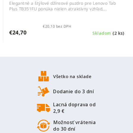
Elegantné a štýlové džínsové puzdro pre Lenovo Tab
Plus TB351FU ponúka nielen atraktívny vzhľad,...
€20,10 bez DPH
€24,70
Skladom
(2 ks)
Z
á
p
Všetko na sklade
ä
t
Dodanie do 3 dní
i
Lacná doprava od
e
2,9 €
Možnosť vrátenia
do 30 dní