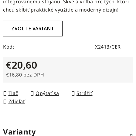
integrovanému stojanu. Skvelá voľba pre tých, ktorí
chcú skĺbiť praktické využitie a moderný dizajn!
ZVOĽTE VARIANT
Kód:
X2413/CER
€20,60
€16,80 bez DPH
Jednotková cena:
Tlač
Opýtať sa
Strážiť
Zdieľať
Varianty