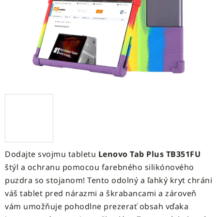
hviezdičiek.
Dodajte svojmu tabletu
Lenovo Tab Plus TB351FU
štýl a ochranu pomocou farebného silikónového
puzdra so stojanom! Tento odolný a ľahký kryt chráni
váš tablet pred nárazmi a škrabancami a zároveň
vám umožňuje pohodlne prezerať obsah vďaka