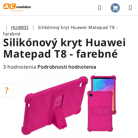
Prejsť
na
Hľadať
NÁKUP
obsah
KOŠÍK
Domov
HUAWEI
Silikónový kryt Huawei Matepad T8 -
farebné
Silikónový kryt Huawei
Matepad T8 - farebné
Priemerné
3 hodnotenia
Podrobnosti hodnotenia
hodnotenie
produktu
je
5,0
z
5
hviezdičiek.