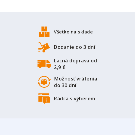
Z
á
p
Všetko na sklade
ä
t
Dodanie do 3 dní
i
Lacná doprava od
e
2,9 €
Možnosť vrátenia
do 30 dní
Rádca s výberem