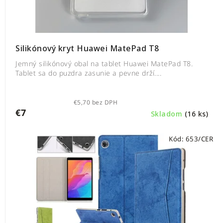
Silikónový kryt Huawei MatePad T8
Jemný silikónový obal na tablet Huawei MatePad T8.
Tablet sa do puzdra zasunie a pevne drží....
€5,70 bez DPH
€7
Skladom
(16 ks)
Kód:
653/CER