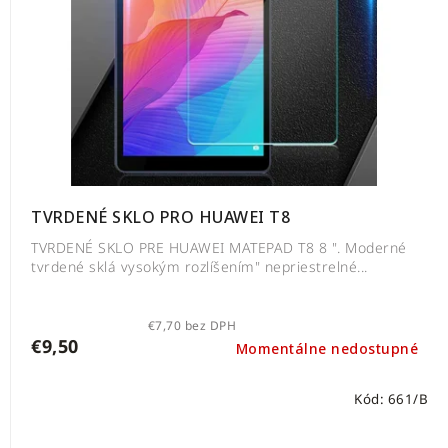
TVRDENÉ SKLO PRO HUAWEI T8
TVRDENÉ SKLO PRE HUAWEI MATEPAD T8 8 ". Moderné
tvrdené sklá vysokým rozlíšením" nepriestrelné...
€7,70 bez DPH
€9,50
Momentálne nedostupné
Kód:
661/B