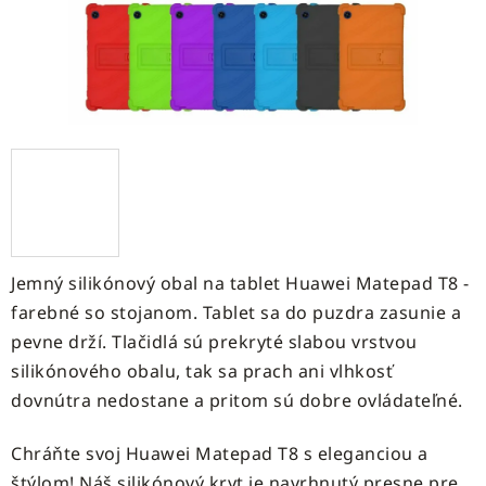
Jemný silikónový obal na tablet Huawei Matepad T8 -
farebné so stojanom. Tablet sa do puzdra zasunie a
pevne drží. Tlačidlá sú prekryté slabou vrstvou
silikónového obalu, tak sa prach ani vlhkosť
dovnútra nedostane a pritom sú dobre ovládateľné.
Chráňte svoj Huawei Matepad T8 s eleganciou a
štýlom! Náš silikónový kryt je navrhnutý presne pre