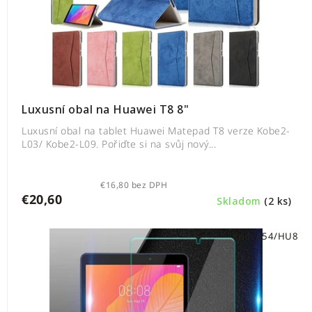
Luxusní obal na Huawei T8 8"
Luxusní obal na tablet Huawei Matepad T8 verze Kobe2-
L03/ Kobe2-L09. Pořiďte si na svůj nový...
€16,80 bez DPH
€20,60
Skladom
(2 ks)
Kód:
654/HU8