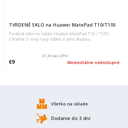
TVRDENÉ SKLO na Huawei MatePad T10/T10S
Tvrdené sklo na tablet Huawei MatePad T10 / T10S.
Chráňte si svoj nový tablet a jeho display...
€7,30 bez DPH
€9
Momentálne nedostupné
Z
á
p
Všetko na sklade
ä
t
Dodanie do 3 dní
i