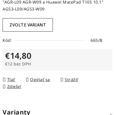
"AGR-L09 AGR-W09 a Huawei MatePad T10S 10.1"
AGS3-L09/AGS3-W09
ZVOĽTE VARIANT
Kód:
665/B
€14,80
€12 bez DPH
Jednotková cena:
Tlač
Opýtať sa
Strážiť
Zdieľať
Varianty