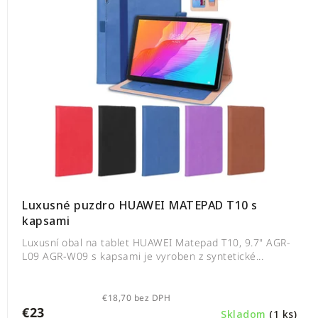
Luxusné puzdro HUAWEI MATEPAD T10 s
kapsami
Luxusní obal na tablet HUAWEI Matepad T10, 9.7" AGR-
L09 AGR-W09 s kapsami je vyroben z syntetické...
€18,70 bez DPH
€23
Skladom
(1 ks)