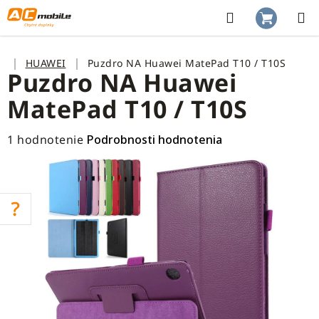
Prejsť
na
Hľadať
NÁKUP
obsah
KOŠÍK
Domov
HUAWEI
Puzdro NA Huawei MatePad T10 / T10S
Puzdro NA Huawei
MatePad T10 / T10S
Priemerné
1 hodnotenie
Podrobnosti hodnotenia
hodnotenie
produktu
je
5,0
z
5
hviezdičiek.