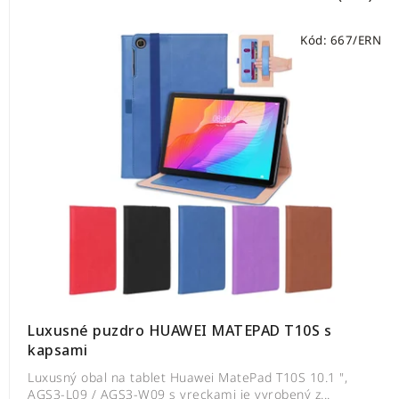
Kód:
667/ERN
Luxusné puzdro HUAWEI MATEPAD T10S s
kapsami
Luxusný obal na tablet Huawei MatePad T10S 10.1 ",
AGS3-L09 / AGS3-W09 s vreckami je vyrobený z...