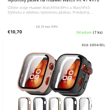
Nylonový pásek na Huawei Watch Fit 4 / 4 Pro
Oživte svoje Huawei WatchFit4/4Pro a WatchFit3
štýlovou a odolnou nylonovou páskou. Priedušný,...
€8,70 bez DPH
€10,70
Skladom
(7 ks)
Kód:
6894/BIL