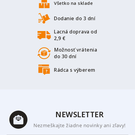
p
Všetko na sklade
ä
t
Dodanie do 3 dní
i
Lacná doprava od
e
2,9 €
Možnosť vrátenia
do 30 dní
Rádca s výberem
NEWSLETTER
Nezmeškajte žiadne novinky ani zľavy!