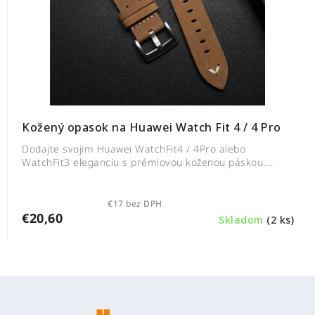
Kožený opasok na Huawei Watch Fit 4 / 4 Pro
Dodajte svojim Huawei WatchFit4 / 4Pro alebo
WatchFit3 eleganciu s prémiovou koženou páskou....
€17 bez DPH
€20,60
Skladom
(2 ks)
Z
á