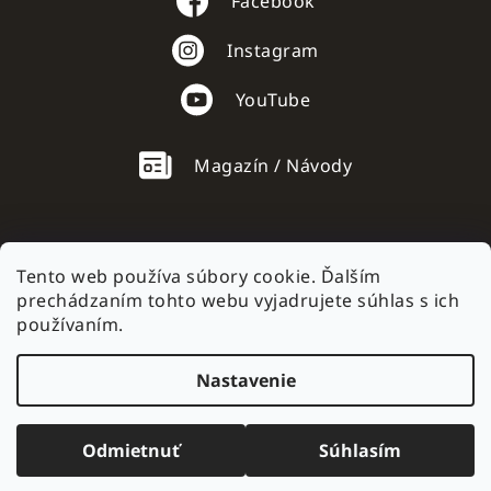
Facebook
Instagram
YouTube
Magazín / Návody
Tento web používa súbory cookie. Ďalším
prechádzaním tohto webu vyjadrujete súhlas s ich
AC mobile.cz
používaním.
Nastavenie
Vytvoril Shoptet
Odmietnuť
Súhlasím
Copyright 2026
AC mobile
. Všetky práva vyhradené.