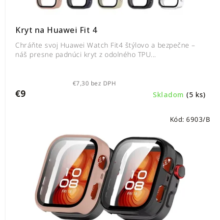
Kryt na Huawei Fit 4
Chráňte svoj Huawei Watch Fit4 štýlovo a bezpečne –
náš presne padnúci kryt z odolného TPU...
€7,30 bez DPH
€9
Skladom
(5 ks)
Kód:
6903/B