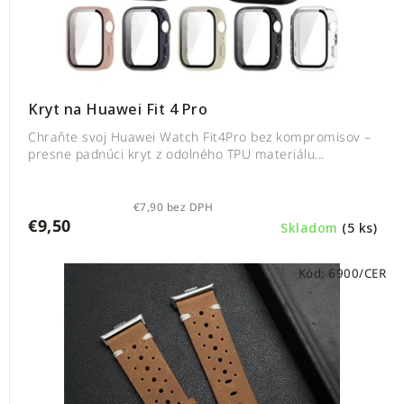
Kryt na Huawei Fit 4 Pro
Chraňte svoj Huawei Watch Fit4Pro bez kompromisov –
presne padnúci kryt z odolného TPU materiálu...
€7,90 bez DPH
€9,50
Skladom
(5 ks)
Kód:
6900/CER