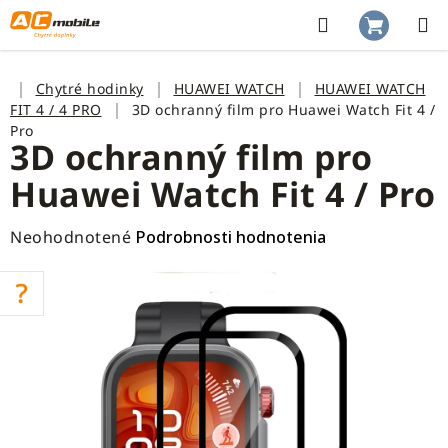
Prejsť
na
Hľadať
NÁKUP
obsah
KOŠÍK
Domov
Chytré hodinky
HUAWEI WATCH
HUAWEI WATCH
FIT 4 / 4 PRO
3D ochranný film pro Huawei Watch Fit 4 /
Pro
3D ochranný film pro
Huawei Watch Fit 4 / Pro
Priemerné
Neohodnotené
Podrobnosti hodnotenia
hodnotenie
produktu
je
0,0
z
5
hviezdičiek.