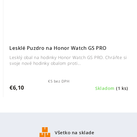
Lesklé Puzdro na Honor Watch GS PRO
Lesklý obal na hodinky Honor Watch GS PRO. Chráňte si
svoje nové hodinky obalom proti...
€5 bez DPH
€6,10
Skladom
(1 ks)
Z
á
p
Všetko na sklade