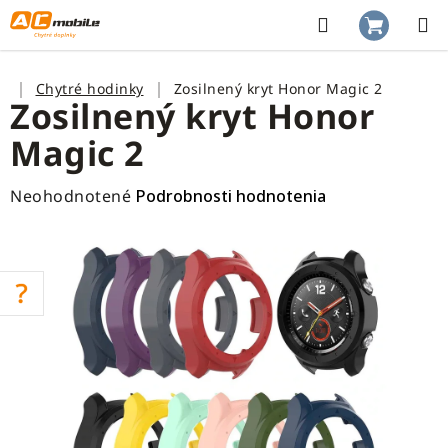
Prejsť
na
Hľadať
NÁKUP
obsah
KOŠÍK
Domov
Chytré hodinky
Zosilnený kryt Honor Magic 2
Zosilnený kryt Honor
Magic 2
Priemerné
Neohodnotené
Podrobnosti hodnotenia
hodnotenie
produktu
je
0,0
z
5
hviezdičiek.