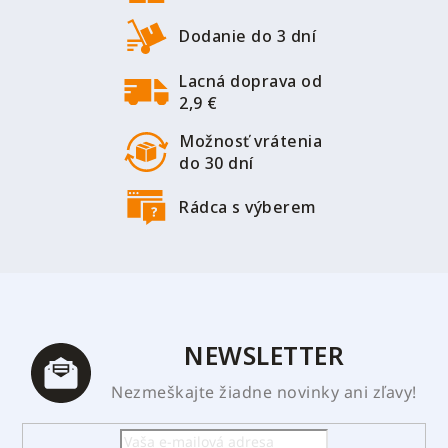
ä
t
Dodanie do 3 dní
i
Lacná doprava od
e
2,9 €
Možnosť vrátenia
do 30 dní
Rádca s výberem
NEWSLETTER
Nezmeškajte žiadne novinky ani zľavy!