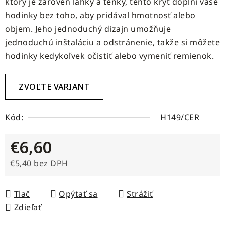
ktorý je zároveň ľahký a tenký, tento kryt doplní vaše
hodinky bez toho, aby pridával hmotnosť alebo
objem. Jeho jednoduchý dizajn umožňuje
jednoduchú inštaláciu a odstránenie, takže si môžete
hodinky kedykoľvek očistiť alebo vymeniť remienok.
ZVOĽTE VARIANT
Kód:
H149/CER
€6,60
€5,40 bez DPH
Jednotková cena:
Tlač
Opýtať sa
Strážiť
Zdieľať