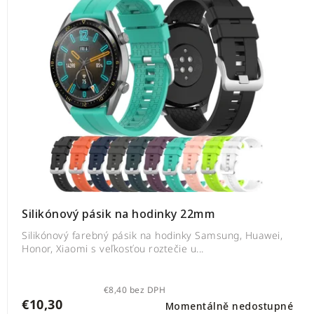
Silikónový pásik na hodinky 22mm
Silikónový farebný pásik na hodinky Samsung, Huawei,
Honor, Xiaomi s veľkosťou roztečie u...
€8,40 bez DPH
€10,30
Momentálně nedostupné