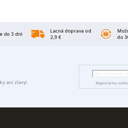
Lacná doprava od
Možn
e do 3 dní
2,9 €
do 3
y ani zľavy!
Registráciou súhla