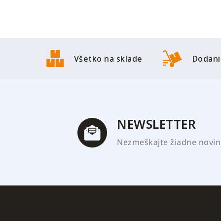
Z
á
Všetko na sklade
Dodani
p
ä
t
i
e
NEWSLETTER
Nezmeškajte žiadne novink