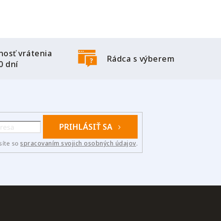
osť vrátenia
Rádca s výberem
0 dní
PRIHLÁSIŤ SA
síte so
spracovaním svojich osobných údajov
.