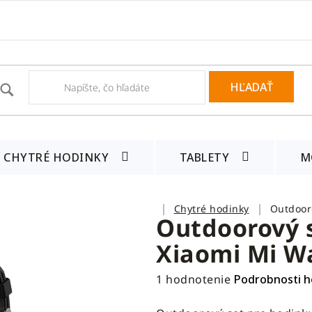
HĽADAŤ
CHYTRÉ HODINKY
TABLETY
M
Domov
Chytré hodinky
Outdoor
Outdoorový 
Xiaomi Mi W
Priemerné
1 hodnotenie
Podrobnosti h
hodnotenie