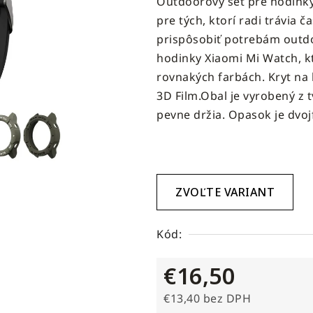
Outdoorový set pre hodink
produktu
pre tých, ktorí radi trávia 
je
prispôsobiť potrebám outdo
5,0
hodinky Xiaomi Mi Watch, k
z
rovnakých farbách. Kryt na
5
3D Film.Obal je vyrobený z 
hviezdičiek.
pevne držia. Opasok je dvoj
ZVOĽTE VARIANT
Kód:
€16,50
€13,40 bez DPH