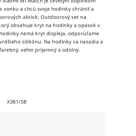
y Xiaomi Mi Watch je skvelým doplnkom
čas vonku a chcú svoje hodinky chrániť a
orových aktivít. Outdoorový set na
torý obsahuje kryt na hodinky a opasok v
 hodinky nemá kryt displeja, odporúčame
tvrdšieho silikónu. Na hodinky sa nasadia a
farebný, veľmi príjemný a odolný.
X381/SB