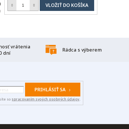
DO
0
KOŠÍKA
H
osť vrátenia
Rádca s výberem
0 dní
PRIHLÁSIŤ SA
síte so
spracovaním svojich osobných údajov
.