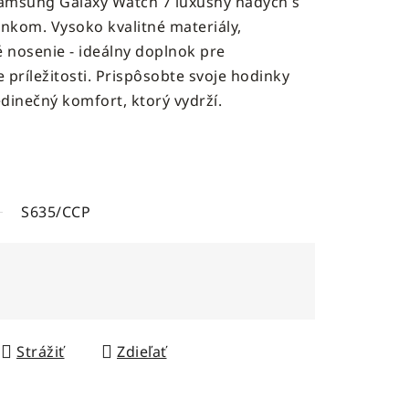
amsung Galaxy Watch 7 luxusný nádych s
kom. Vysoko kvalitné materiály,
 nosenie - ideálny doplnok pre
 príležitosti. Prispôsobte svoje hodinky
jedinečný komfort, ktorý vydrží.
S635/CCP
Strážiť
Zdieľať