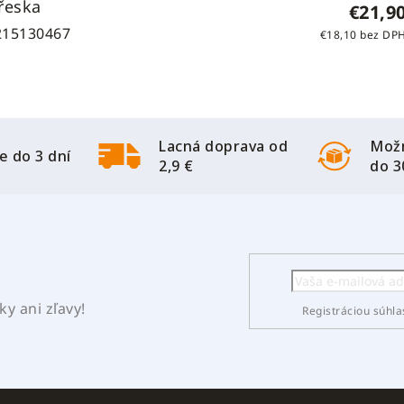
řeska
€21,9
215130467
€18,10 bez DP
Lacná doprava od
Možn
e do 3 dní
2,9 €
do 3
y ani zľavy!
Registráciou súhla