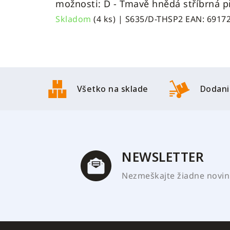
možnosti: D - Tmavě hnědá stříbrná p
Skladom
(4 ks)
| S635/D-THSP2
EAN:
6917
Z
á
Všetko na sklade
Dodani
p
ä
t
i
e
NEWSLETTER
Nezmeškajte žiadne novink