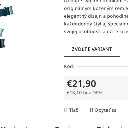
Dodajte svojim hodinkám S
produktu
originálnym koženým remien
je
elegantný dizajn a pohodlné
0,0
každodenný štýl aj špeciálne
z
svojej osobnosti a užite si 
5
hviezdičiek.
ZVOĽTE VARIANT
Kód:
€21,90
€18,10 bez DPH
Jednotková cena:
Tlač
Opýtať sa