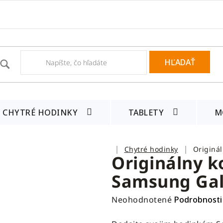
HĽADAŤ
CHYTRÉ HODINKY
TABLETY
M
Domov
Chytré hodinky
Originá
Originálny k
Samsung Gal
Priemerné
Neohodnotené
Podrobnosti
hodnotenie