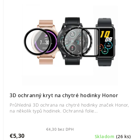
3D ochranný kryt na chytré hodinky Honor
Průhledná 3D ochrana na chytré hodinky značek Honor,
na několik typů hodinek. Ochranná folie...
€4,30 bez DPH
€5,30
Skladom
(26 ks)