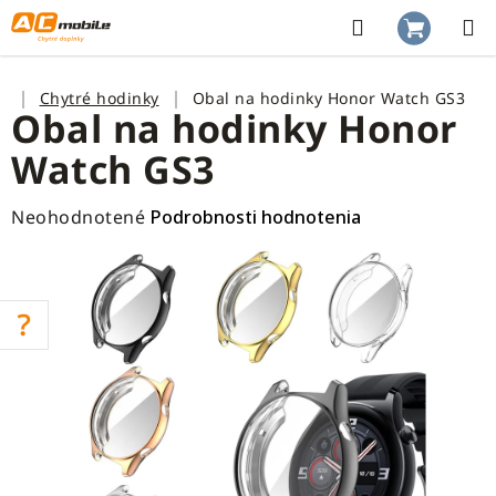
Prejsť
na
Hľadať
NÁKUP
obsah
KOŠÍK
Domov
Chytré hodinky
Obal na hodinky Honor Watch GS3
Obal na hodinky Honor
Watch GS3
Priemerné
Neohodnotené
Podrobnosti hodnotenia
hodnotenie
produktu
je
0,0
z
5
hviezdičiek.