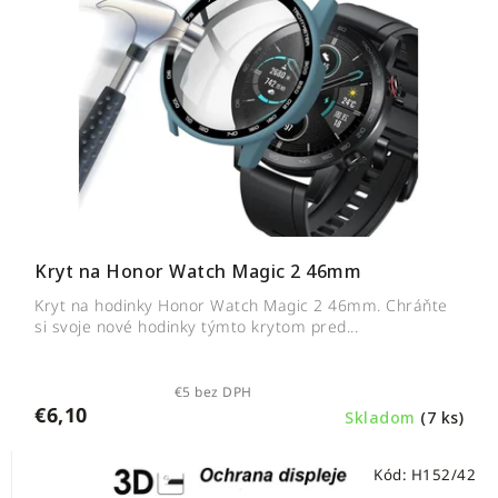
Kryt na Honor Watch Magic 2 46mm
Kryt na hodinky Honor Watch Magic 2 46mm. Chráňte
si svoje nové hodinky týmto krytom pred...
€5 bez DPH
€6,10
Skladom
(7 ks)
Kód:
H152/42