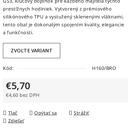
GS3, kľúčový doplnok pre každého majiteľa týchto
prestížnych hodiniek. Vytvorený z prémiového
silikónového TPU a vystužený sklenenými vláknami,
tento obal je dokonalým spojením kvality, elegancie
a funkčnosti.
ZVOĽTE VARIANT
Kód:
H160/BRO
€5,70
€4,60 bez DPH
Jednotková cena:
Tlač
Opýtať sa
Strážiť
Zdieľať