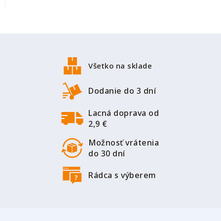
Z
á
p
Všetko na sklade
ä
t
Dodanie do 3 dní
i
Lacná doprava od
e
2,9 €
Možnosť vrátenia
do 30 dní
Rádca s výberem