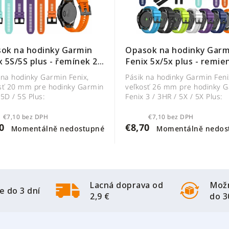
ok na hodinky Garmin
Opasok na hodinky Garm
x 5S/5S plus - řemínek 20
Fenix 5x/5x plus - remie
26 mm
 na hodinky Garmin Fenix,
Pásik na hodinky Garmin Feni
sť 20 mm pre hodinky Garmin
veľkosť 26 mm pre hodinky 
 5D / 5S Plus:
Fenix 3 / 3HR / 5X / 5X Plus:
€7,10 bez DPH
€7,10 bez DPH
0
€8,70
Momentálně nedostupné
Momentálně nedos
Lacná doprava od
Možn
e do 3 dní
2,9 €
do 3