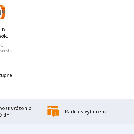
in
nok
x,
Garmin
tupné
osť vrátenia
Rádca s výberem
0 dní