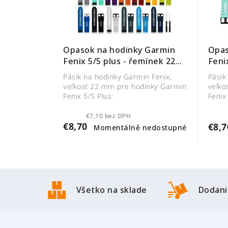
Opas
Opasok na hodinky Garmin
Feni
Fenix 5/5 plus - řemínek 22
mm
mm
Pásik
Pásik na hodinky Garmin Fenix,
veľko
veľkosť 22 mm pre hodinky Garmin
Fenix
Fenix 5/5 Plus:
€7,10 bez DPH
€8,70
€8,7
Momentálně nedostupné
Z
á
Všetko na sklade
Dodani
p
ä
t