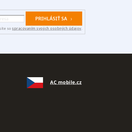
PRIHLÁSIŤ SA
síte so
spracovaním svojich osobných údajov
.
AC mobile.cz