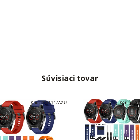
Súvisiaci tovar
Kód:
GW111/AZU
Kód:
GW1