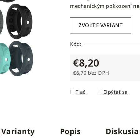
mechanickým poškození neb
0,0
z
5
ZVOĽTE VARIANT
hviezdičiek.
Kód:
€8,20
€6,70 bez DPH
Jednotková cena:
Tlač
Opýtať sa
Varianty
Popis
Diskusia