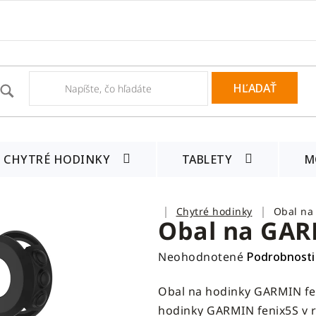
HĽADAŤ
CHYTRÉ HODINKY
TABLETY
M
Domov
Chytré hodinky
Obal na
Obal na GAR
Priemerné
Neohodnotené
Podrobnosti
hodnotenie
Obal na hodinky GARMIN fen
produktu
hodinky GARMIN fenix5S v r
je