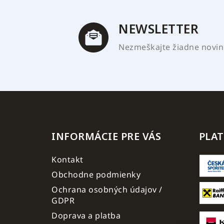
i
e
NEWSLETTER
Nezmeškajte žiadne novink
INFORMÁCIE PRE VÁS
PLA
Kontakt
Obchodne podmienky
Ochrana osobných údajov /
GDPR
Doprava a platba