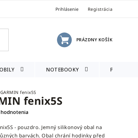
Prihlásenie
Registrácia
PRÁZDNY KOŠÍK
NÁKUPNÝ
KOŠÍK
OBILY
NOTEBOOKY
PRÍSLUŠE
 GARMIN fenix5S
MIN fenix5S
 hodnotenia
ix5S - pouzdro. Jemný silikonový obal na
ůzných barvách. Obal chrání hodinky před