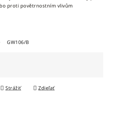
o proti povětrnostním vlivům
GW106/B
Strážiť
Zdieľať