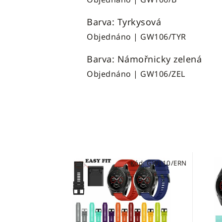
Barva: Tyrkysová
Objednáno
| GW106/TYR
Barva: Námořnicky zelená
Objednáno
| GW106/ZEL
Kód:
GW110/ERN