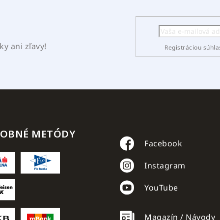
y ani zľavy!
Registráciou súhla
TOBNÉ METÓDY
Facebook
Instagram
YouTube
Magazín / Návody