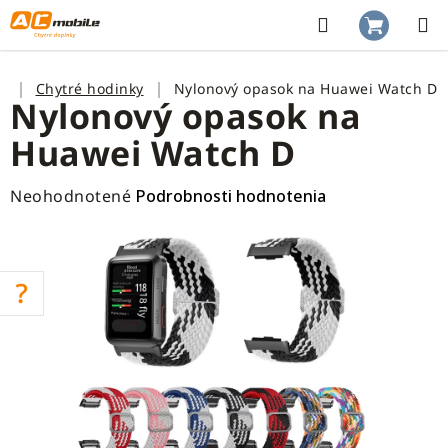
Prejsť
na
Hľadať
NÁKUP
obsah
KOŠÍK
Domov
Chytré hodinky
Nylonový opasok na Huawei Watch D
Nylonový opasok na
Huawei Watch D
Priemerné
Neohodnotené
Podrobnosti hodnotenia
hodnotenie
produktu
je
0,0
z
5
hviezdičiek.