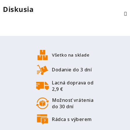
Diskusia
Z
á
p
Všetko na sklade
ä
t
Dodanie do 3 dní
i
Lacná doprava od
e
2,9 €
Možnosť vrátenia
do 30 dní
Rádca s výberem