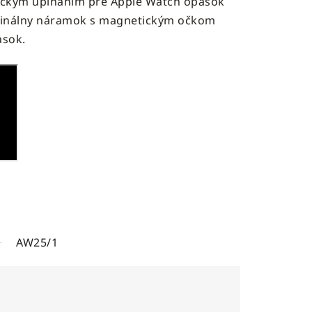
ckým upínaním pre Apple Watch opasok
ginálny náramok s magnetickým očkom
asok.
AW25/1