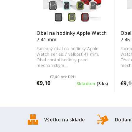
Obal
Obal na hodinky Apple Watch
7 45
7 41 mm
Fareb
Farebný obal na hodinky Apple
Watch
Watch series 7 veľkosť 41 mm.
Obal 
Obal chráni hodinky pred
mecha
mechanickým...
€7,40 bez DPH
€9,10
€9,1
Skladom
(3 ks)
Z
á
Všetko na sklade
Dodani
p