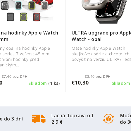
 na hodinky Apple Watch
ULTRA upgrade pro Appl
 mm
Watch - obal
ný obal na hodinky Apple
Máte hodinky Apple Watch
 series 7 veľkosť 45 mm.
akejkoľvek série a chcete ich
chráni hodinky pred
povýšiť na verziu ULTRA? Teda 
nickým...
€7,40 bez DPH
€8,40 bez DPH
0
€10,30
Skladom
(1 ks)
Sklado
Lacná doprava od
Možn
e do 3 dní
2,9 €
do 3