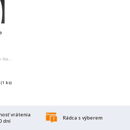
e
iba...
m
(1 ks)
osť vrátenia
Rádca s výberem
0 dní