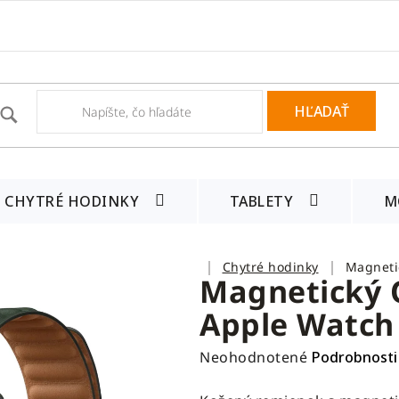
HĽADAŤ
CHYTRÉ HODINKY
TABLETY
M
Domov
Chytré hodinky
Magneti
Magnetický 
Apple Watch
Priemerné
Neohodnotené
Podrobnosti
hodnotenie