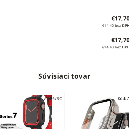
€17,7
€14,40 bez DP
€17,7
€14,40 bez DP
Súvisiaci tovar
Kód:
AW26/BC
Kód: