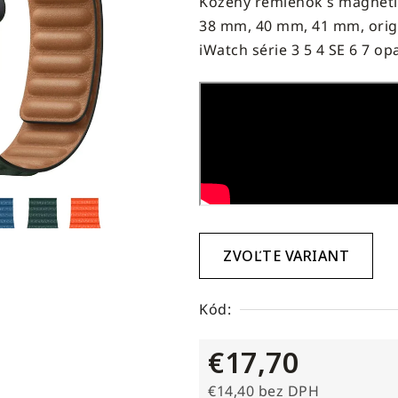
Kožený remienok s magneti
produktu
38 mm, 40 mm, 41 mm, ori
je
iWatch série 3 5 4 SE 6 7 op
0,0
z
5
hviezdičiek.
ZVOĽTE VARIANT
Kód:
€17,70
€14,40 bez DPH