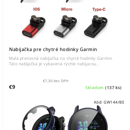
Nabíjačka pre chytré hodinky Garmin
Malá prenosná nabíjačka na chytré hodinky Garmin.
Táto nabíjačka je vybavená rýchle nabíjacou...
€7,30 bez DPH
€9
Skladom
(137 ks)
Kód:
GW144/BE