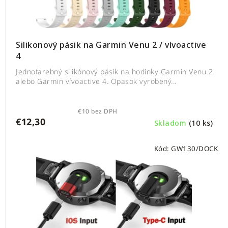
Silikonový pásik na Garmin Venu 2 / vívoactive
4
Jednofarebný silikónový pásik na hodinky Garmin Venu 2
alebo Garmin vívoactive 4. Opasok vyrobený...
€10 bez DPH
€12,30
Skladom
(10 ks)
Kód:
GW130/DOCK