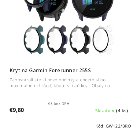
Kryt na Garmin Forerunner 255S
Zaobstarali ste si nové hodinky a chcete si ho
maximálne ochrániť, kúpte si naň kryt. Obaly na...
€8 bez DPH
€9,80
Skladom
(4 ks)
Kód:
GW122/BRO