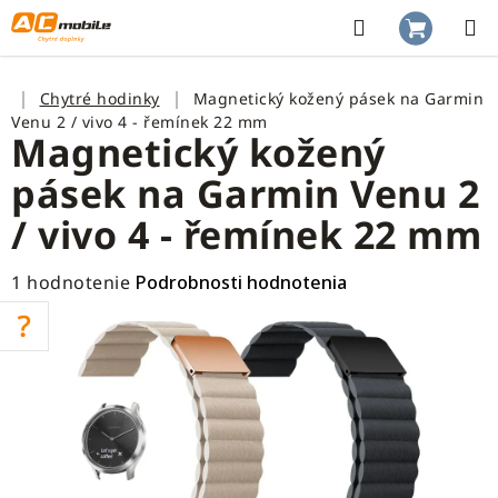
Prejsť
na
Hľadať
NÁKUP
obsah
KOŠÍK
Domov
Chytré hodinky
Magnetický kožený pásek na Garmin
Venu 2 / vivo 4 - řemínek 22 mm
Magnetický kožený
pásek na Garmin Venu 2
/ vivo 4 - řemínek 22 mm
Priemerné
1 hodnotenie
Podrobnosti hodnotenia
hodnotenie
produktu
je
5,0
z
5
hviezdičiek.