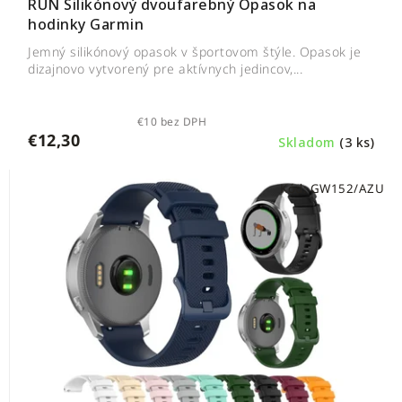
RUN Silikónový dvoufarebný Opasok na
hodinky Garmin
Jemný silikónový opasok v športovom štýle. Opasok je
dizajnovo vytvorený pre aktívnych jedincov,...
€10 bez DPH
€12,30
Skladom
(3 ks)
Kód:
GW152/AZU