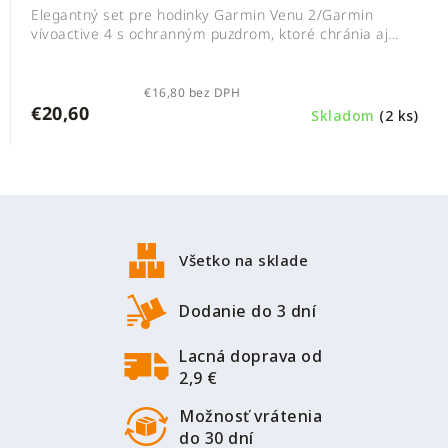
Elegantný set pre hodinky Garmin Venu 2/Garmin
vívoactive 4 s ochranným puzdrom, ktoré chránia aj...
€16,80 bez DPH
€20,60
Skladom
(2 ks)
Z
á
p
Všetko na sklade
ä
t
Dodanie do 3 dní
i
Lacná doprava od
e
2,9 €
Možnosť vrátenia
do 30 dní