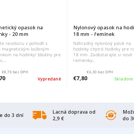
etický opasok na
Nylonový opasok na hod
nky - 20 mm
18 mm - řemínek
te revolúciu v pohodlí s
Náhradný nylonový pásik na
m magnetickým koženým
hodinky chytré hodinky pre 
nkom na hodinky! Ideálny pre
18 mm. Zaobstarajte si nové
,...
remienky...
€8,70 bez DPH
€6,30 bez DPH
70
€7,80
Vypredané
Sklado
Lacná doprava od
Možn
e do 3 dní
2,9 €
do 3