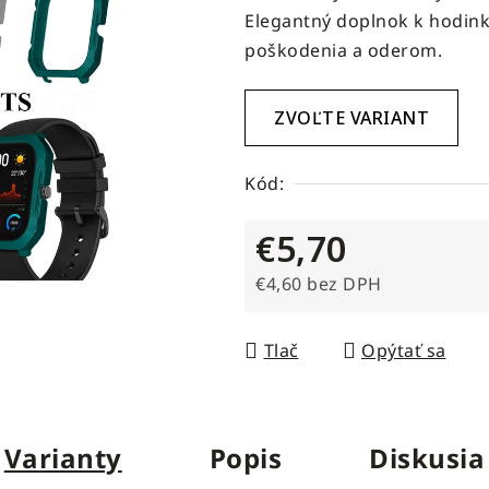
Elegantný doplnok k hodin
4,0
poškodenia a oderom.
z
5
hviezdičiek.
ZVOĽTE VARIANT
Kód:
€5,70
€4,60 bez DPH
Jednotková cena:
Tlač
Opýtať sa
Varianty
Popis
Diskusia