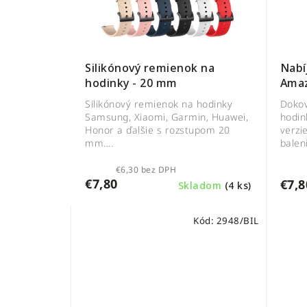
Nabí
Silikónový remienok na
Amaz
hodinky - 20 mm
Dokov
Silikónový remienok na hodinky
hodin
Samsung, Xiaomi, Garmin, Huawei,
verzi
Honor a ďalšie s rozstupom 20
baleni
mm....
€6,30 bez DPH
€7,80
€7,8
Skladom
(4 ks)
Kód:
2948/BIL