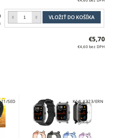
€4,60 bez DPH
DO
0
KOŠÍKA
H
€5,70
€4,60 bez DPH
321/SED
Kód:
X323/ERN