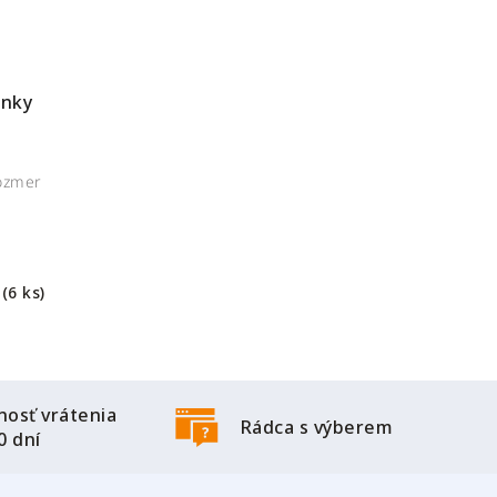
inky
rozmer
m
(6 ks)
osť vrátenia
Rádca s výberem
0 dní