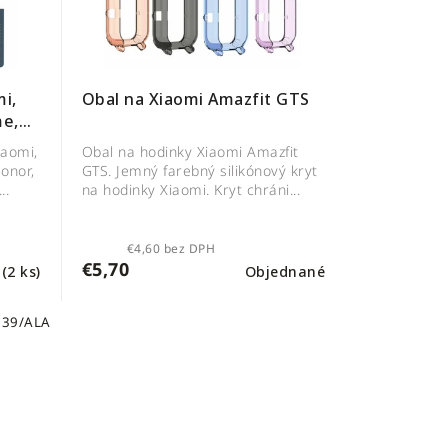
i,
Obal na Xiaomi Amazfit GTS
me,
iaomi,
Obal na hodinky Xiaomi Amazfit
onor,
GTS. Jemný farebný silikónový kryt
..
na hodinky Xiaomi. Kryt chráni...
€4,60 bez DPH
€5,70
m
(2 ks)
Objednané
139/ALA