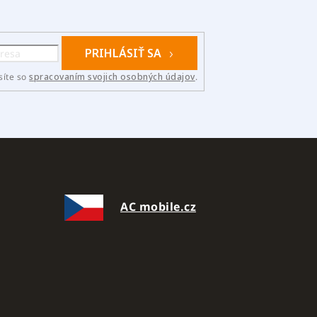
PRIHLÁSIŤ SA
síte so
spracovaním svojich osobných údajov
.
AC mobile.cz