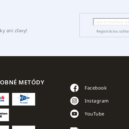
y ani zľavy!
Registráciou súhla
TOBNÉ METÓDY
Facebook
Instagram
YouTube