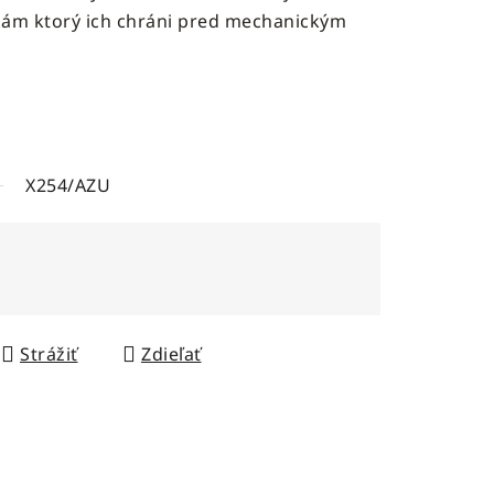
kám ktorý ich chráni pred mechanickým
X254/AZU
Strážiť
Zdieľať