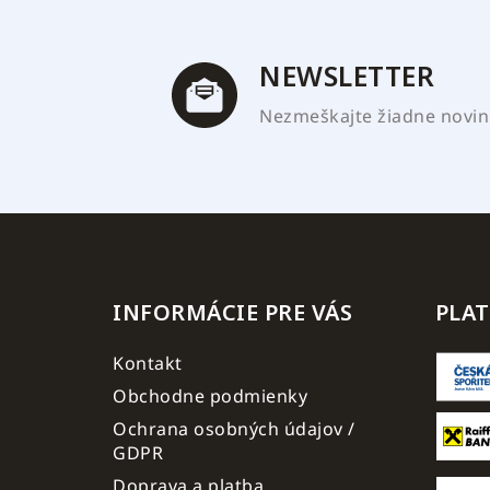
t
i
e
NEWSLETTER
Nezmeškajte žiadne novink
INFORMÁCIE PRE VÁS
PLA
Kontakt
Obchodne podmienky
Ochrana osobných údajov /
GDPR
Doprava a platba