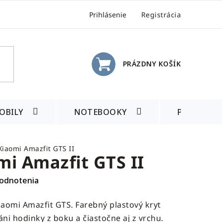
Prihlásenie
Registrácia
PRÁZDNY KOŠÍK
NÁKUPNÝ
KOŠÍK
OBILY
NOTEBOOKY
PRÍSLUŠE
Xiaomi Amazfit GTS II
mi Amazfit GTS II
odnotenia
iaomi Amazfit GTS. Farebný plastový kryt
áni hodinky z boku a čiastočne aj z vrchu.