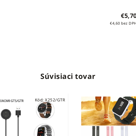
€5,7
€4,60 bez DP
Súvisiaci tovar
Kód:
X252/GTR
Kód:
X