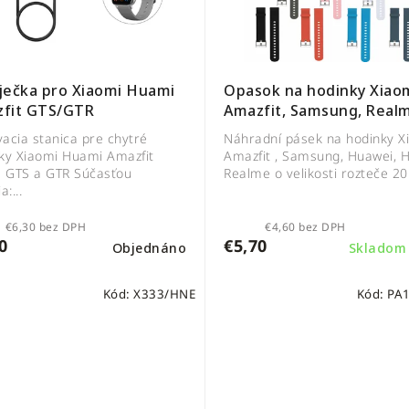
ječka pro Xiaomi Huami
Opasok na hodinky Xiaom
fit GTS/GTR
Amazfit, Samsung, Real
Huawei, Honor
acia stanica pre chytré
Náhradní pásek na hodinky X
ky Xiaomi Huami Amazfit
Amazfit , Samsung, Huawei, H
e GTS a GTR Súčasťou
Realme o velikosti rozteče 20.
a:...
€6,30 bez DPH
€4,60 bez DPH
0
€5,70
Objednáno
Sklado
Kód:
X333/HNE
Kód:
PA