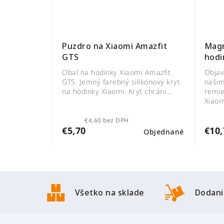
Puzdro na Xiaomi Amazfit
Magn
GTS
hodi
Obal na hodinky Xiaomi Amazfit
Objav
GTS. Jemný farebný silikónový kryt
naši
na hodinky Xiaomi. Kryt chráni...
remie
Xiaomi
€4,60 bez DPH
€5,70
€10,
Objednané
Z
á
Všetko na sklade
Dodani
p
ä