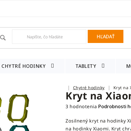
HĽADAŤ
CHYTRÉ HODINKY
TABLETY
M
Domov
Chytré hodinky
Kryt na 
Kryt na Xiao
Priemerné
3 hodnotenia
Podrobnosti h
hodnotenie
Zosilnený kryt na hodinky X
produktu
na hodinky Xiaomi. Kryt chr
je