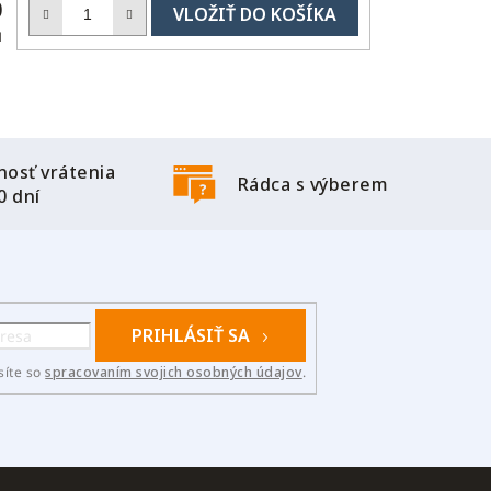
DO
0
KOŠÍKA
H
osť vrátenia
Rádca s výberem
0 dní
PRIHLÁSIŤ SA
síte so
spracovaním svojich osobných údajov
.