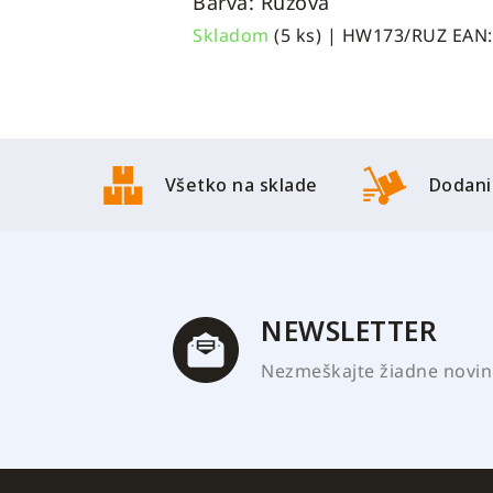
Barva: Ružová
Skladom
(5 ks)
| HW173/RUZ
EAN:
Z
á
Všetko na sklade
Dodani
p
ä
t
i
e
NEWSLETTER
Nezmeškajte žiadne novink