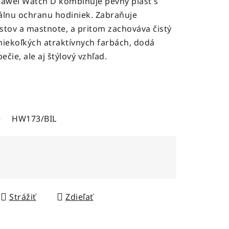
uawei Watch D kombinuje pevný plast s
lnu ochranu hodiniek. Zabraňuje
stov a mastnote, a pritom zachováva čistý
 niekoľkých atraktívnych farbách, dodá
čie, ale aj štýlový vzhľad.
HW173/BIL
Strážiť
Zdieľať