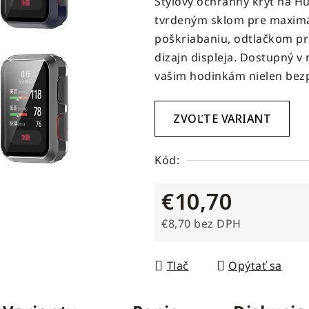
Štýlový ochranný kryt na H
produktu
tvrdeným sklom pre maximá
je
poškriabaniu, odtlačkom pr
0,0
dizajn displeja. Dostupný v
z
vašim hodinkám nielen bezpe
5
hviezdičiek.
ZVOĽTE VARIANT
Kód:
€10,70
€8,70 bez DPH
Jednotková cena:
Tlač
Opýtať sa