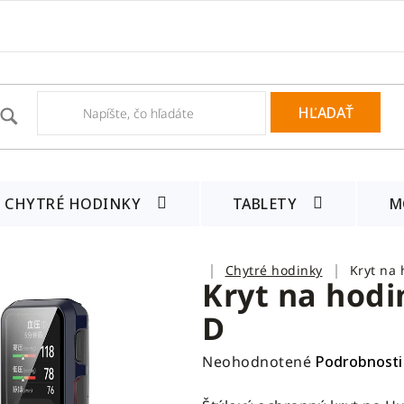
HĽADAŤ
CHYTRÉ HODINKY
TABLETY
M
Domov
Chytré hodinky
Kryt na
Kryt na hod
D
Priemerné
Neohodnotené
Podrobnosti
hodnotenie