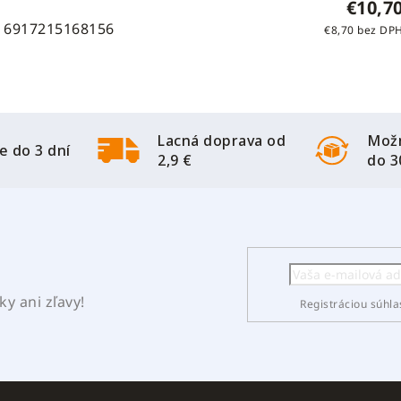
€10,7
6917215168156
€8,70 bez DP
Lacná doprava od
Možn
e do 3 dní
2,9 €
do 3
y ani zľavy!
Registráciou súhla